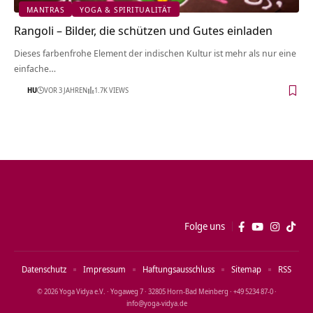
MANTRAS
YOGA & SPIRITUALITÄT
Rangoli – Bilder, die schützen und Gutes einladen
Dieses farbenfrohe Element der indischen Kultur ist mehr als nur eine
einfache…
HU
VOR 3 JAHREN
1.7K VIEWS
Folge uns
Datenschutz
Impressum
Haftungsausschluss
Sitemap
RSS
© 2026 Yoga Vidya e.V. · Yogaweg 7 · 32805 Horn‑Bad Meinberg · +49 5234 87‑0 ·
info@yoga‑vidya.de