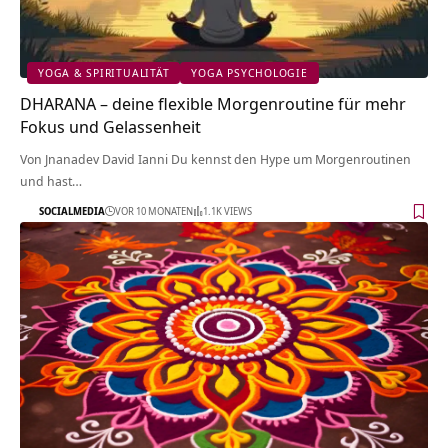
YOGA & SPIRITUALITÄT
YOGA PSYCHOLOGIE
DHARANA – deine flexible Morgenroutine für mehr
Fokus und Gelassenheit
Von Jnanadev David Ianni Du kennst den Hype um Morgenroutinen
und hast…
SOCIALMEDIA
VOR 10 MONATEN
1.1K VIEWS