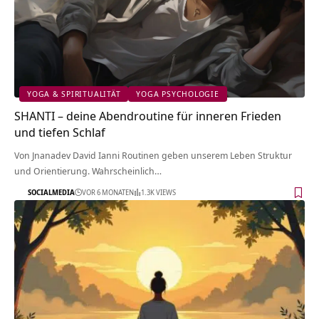
YOGA & SPIRITUALITÄT
YOGA PSYCHOLOGIE
SHANTI – deine Abendroutine für inneren Frieden
und tiefen Schlaf
Von Jnanadev David Ianni Routinen geben unserem Leben Struktur
und Orientierung. Wahrscheinlich…
SOCIALMEDIA
VOR 6 MONATEN
1.3K VIEWS