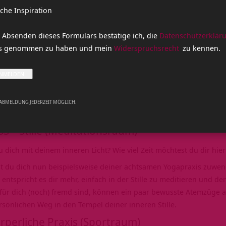
iche Inspiration
 Absenden dieses Formulars bestätige ich, die
Datenschutzerklär
is genommen zu haben und mein
Widerspruchsrecht
zu kennen.
 ABMELDUNG JEDERZEIT MÖGLICH.
S – Stille (Meditationsraum)
 dich mit deinem inneren Licht? Wie viel Zeit möchtest du dir hi
st du dich nun beispielsweise deiner achtsamen Yogapraxis zuwe
t entspricht es dir mehr, einfach in der Stille zu meditieren und d
ür dich (noch) fremd sind, können ein paar bewusste Atemzüge a
sönlichen Weg in den Tempel deiner inneren Stille.
rperliche Praxis (Sportraum)