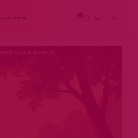
5
Aa
N MERKZETTEL
Größenänderung
r mehr Fokus und Gelassenheit