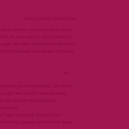
Von Jnanadev David Ianni
ne zu finden, um letztendlich daran
hst dir nach wie vor eine kohärente
trägt? Wie wäre es mit einem flexiblen
em Energielevel und deinen zeitlichen
einpünktige Konzentration, die wir in
us, den wir uns für unseren Alltag
mit der rechten Mischung aus
begegnen.
 Tages platzierst. Sie wird dich
t wirst du spüren, wie kraftvoll diese