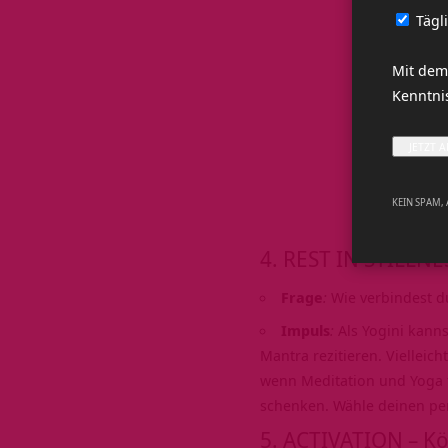
Tägl
Mit dem
Kenntn
KEIN SPAM,
4. REST IN STILLNES
Frage
:
Wie verbindest du
Impuls
:
Als Yogini kann
Mantra rezitieren. Vielleich
wenn Meditation und Yoga f
schenken. Wähle deinen per
5. ACTIVATION – Kö