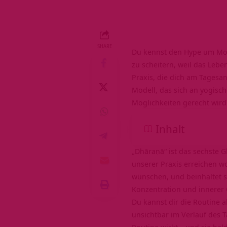
SHARE
Du kennst den Hype um Morg
zu scheitern, weil das Leb
Praxis, die dich am Tagesa
Modell, das sich an yogisc
Möglichkeiten gerecht wir
Inhalt
„Dhāraṇā“ ist das sechste G
unserer Praxis erreichen wo
wünschen, und beinhaltet s
Konzentration und innerer 
Du kannst dir die Routine a
unsichtbar im Verlauf des Ta
Routine wirkt – und sie bal