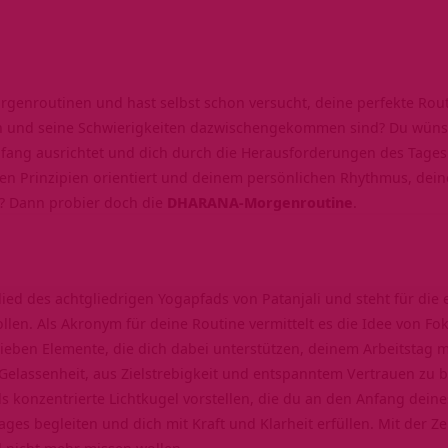
enroutinen und hast selbst schon versucht, deine perfekte Routi
en und seine Schwierigkeiten dazwischengekommen sind? Du wünsc
nfang ausrichtet und dich durch die Herausforderungen des Tages 
hen Prinzipien orientiert und deinem persönlichen Rhythmus, dein
d? Dann probier doch die
DHARANA-Morgenroutine
.
lied des
achtgliedrigen Yogapfads
von Patanjali und steht für die 
llen. Als Akronym für deine Routine vermittelt es die Idee von Fok
ieben Elemente, die dich dabei unterstützen, deinem Arbeitstag 
Gelassenheit, aus Zielstrebigkeit und entspanntem Vertrauen zu 
ls konzentrierte Lichtkugel vorstellen, die du an den Anfang deines
ges begleiten und dich mit Kraft und Klarheit erfüllen. Mit der Zei
d nicht mehr missen wollen.