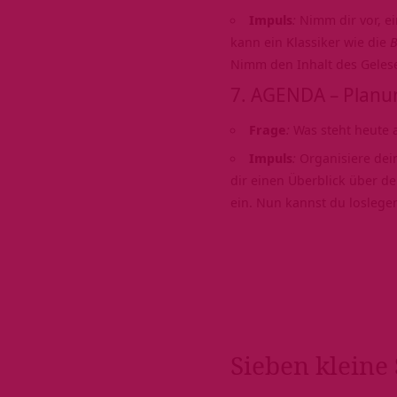
Impuls
:
Nimm dir vor, ei
kann ein Klassiker wie die
B
Nimm den Inhalt des Gelesen
7. AGENDA – Planu
Frage
:
Was steht heute 
Impuls
:
Organisiere dein
dir einen Überblick über d
ein. Nun kannst du loslege
Sieben kleine