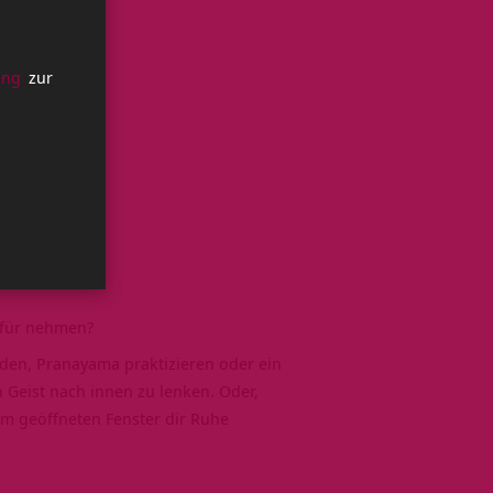
ung
zur
erfür nehmen?
nden,
Pranayama
praktizieren oder ein
en Geist nach innen zu lenken. Oder,
m geöffneten Fenster dir Ruhe