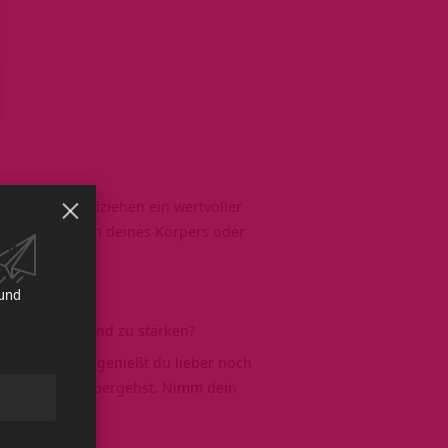
chaben
oder
Ölziehen
ein wertvoller
s Wachmassieren deines Körpers oder
ag vor.
 und
ydratisieren und zu stärken?
n. Vielleicht genießt du lieber noch
hsten Schritt übergehst. Nimm dein