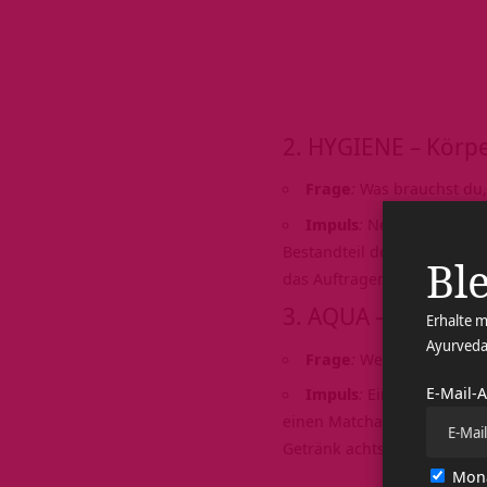
2. HYGIENE – Körpe
Frage
:
Was brauchst du, 
Impuls
:
Neben dem Zähn
Bestandteil deines Morgens
Ble
das Auftragen deiner Liebl
3. AQUA – Hydrieru
Erhalte m
Ayurveda
Frage
:
Welche Flüssigkei
E-Mail-
Impuls
:
Ein Glas lauwarm
einen Matcha-Tee, eine gol
Getränk achtsam zu dir.
Mona