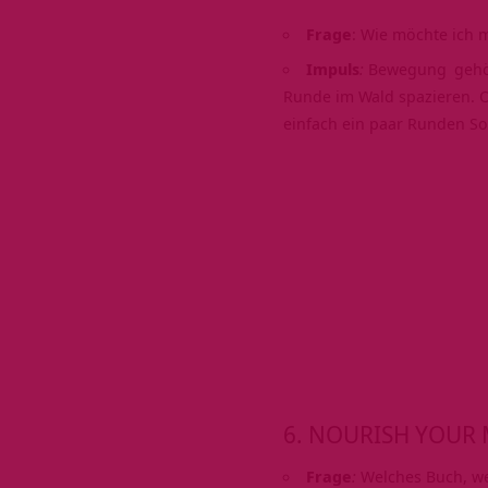
Frage
: Wie möchte ich m
Impuls
:
Bewegung
gehö
Runde im Wald spazieren. O
einfach ein paar Runden S
6. NOURISH YOUR M
Frage
:
Welches Buch, we