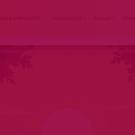
OGA & SPIRITUALITÄT
HEALTH & FOOD
PODCAST
MEI
Spiritualität
>
Yoga Psychologie
>
DHARANA – deine flexible Morgenroutine fü