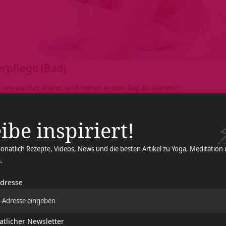
rpflege (Bad)
um wacher, klarer und reiner in den Tag zu starten?
eputzen können kleine ayurvedische Routinen wie das
Zungens
 sein. Tut dir eine kalte oder eine warme Dusche gut? Ein sanfte
ibe inspiriert!
ingsgesichtscreme? Bereite deinen Körper wertschätzend auf den T
ng (Küche)
onatlich Rezepte, Videos, News und die besten Artikel zu Yoga, Meditation
.
t und wie viel möchtest du zu dir nehmen, um deinen Körper zu h
Adresse
es Wasser oder Zitronenwasser kann dich nach der Nacht erfrische
dene Milch oder einen frisch gebrühten Kaffee, bevor du zum näc
tlicher Newsletter