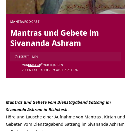
MANTRA
PODCAST
Mantras und Gebete im
Sivananda Ashram
LESEZEIT: 1 MIN
VON
OMKARA
VOR 14 JAHREN
ZULETZT AKTUALISIERT: 9. APRIL 2026 11:36
Mantras und Gebete vom Dienstagabend Satsang im
Sivananda Ashram in Rishikesh
.
Höre und Lausche einer Aufnahme von
Mantras
, Kirtan und
Gebeten vom Dienstagabend Satsang im Sivananda Ashram