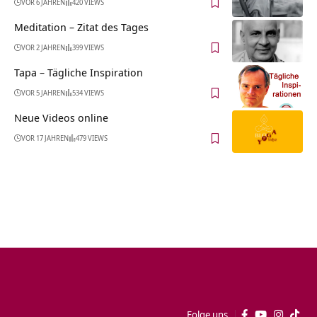
VOR 6 JAHREN
420 VIEWS
Meditation – Zitat des Tages
VOR 2 JAHREN
399 VIEWS
Tapa – Tägliche Inspiration
VOR 5 JAHREN
534 VIEWS
Neue Videos online
VOR 17 JAHREN
479 VIEWS
Folge uns