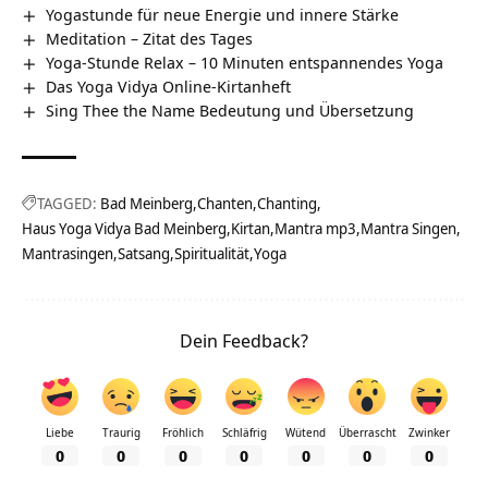
Yogastunde für neue Energie und innere Stärke
Meditation – Zitat des Tages
Yoga-Stunde Relax – 10 Minuten entspannendes Yoga
Das Yoga Vidya Online-Kirtanheft
Sing Thee the Name Bedeutung und Übersetzung
TAGGED:
Bad Meinberg
Chanten
Chanting
Haus Yoga Vidya Bad Meinberg
Kirtan
Mantra mp3
Mantra Singen
Mantrasingen
Satsang
Spiritualität
Yoga
Dein Feedback?
Liebe
Traurig
Fröhlich
Schläfrig
Wütend
Überrascht
Zwinker
0
0
0
0
0
0
0