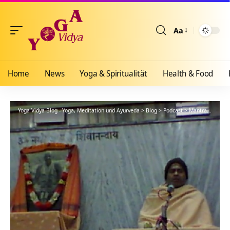
Aa
Größenänderun
Home
News
Yoga & Spiritualität
Health & Food
Yoga Vidya Blog - Yoga, Meditation und Ayurveda
>
Blog
>
Podcast
>
Mantra
>
Mantr