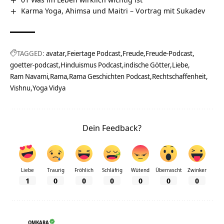
Karma Yoga, Ahimsa und Maitri – Vortrag mit Sukadev
TAGGED:
avatar
Feiertage Podcast
Freude
Freude-Podcast
goetter-podcast
Hinduismus Podcast
indische Götter
Liebe
Ram Navami
Rama
Rama Geschichten Podcast
Rechtschaffenheit
Vishnu
Yoga Vidya
Dein Feedback?
Liebe
Traurig
Fröhlich
Schläfrig
Wütend
Überrascht
Zwinker
1
0
0
0
0
0
0
OMKARA