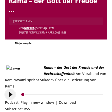
Rama – der Gott der Freude
…
LESEZEIT: 1 MIN
VON
OMKARA
VOR 14 JAHREN
ZULETZT AKTUALISIERT: 9. APRIL 2026 11:38
Midjourney hu
Rama – der Gott der Freude und der
Rechtschaffenheit
Am Vorabend von
Ram Navami spricht Sukadev über die Bedeutung von
Rama.
Audio-
Player
Podcast:
Play in new window
|
Download
Subscribe:
RSS