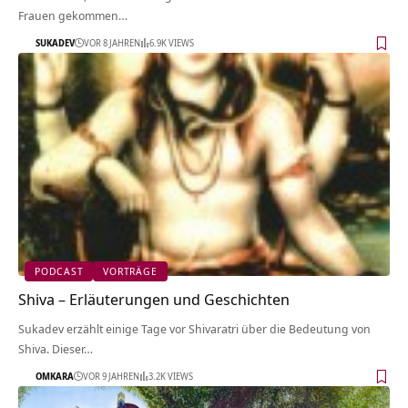
Frauen gekommen…
SUKADEV
VOR 8 JAHREN
6.9K VIEWS
PODCAST
VORTRÄGE
Shiva – Erläuterungen und Geschichten
Sukadev erzählt einige Tage vor Shivaratri über die Bedeutung von
Shiva. Dieser…
OMKARA
VOR 9 JAHREN
3.2K VIEWS