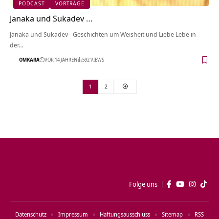
PODCAST
VORTRÄGE
Janaka und Sukadev …
Janaka und Sukadev - Geschichten um Weisheit und Liebe Lebe in
der…
OMKARA
VOR 14 JAHREN
592 VIEWS
1
2
Folge uns
Datenschutz
Impressum
Haftungsausschluss
Sitemap
RSS