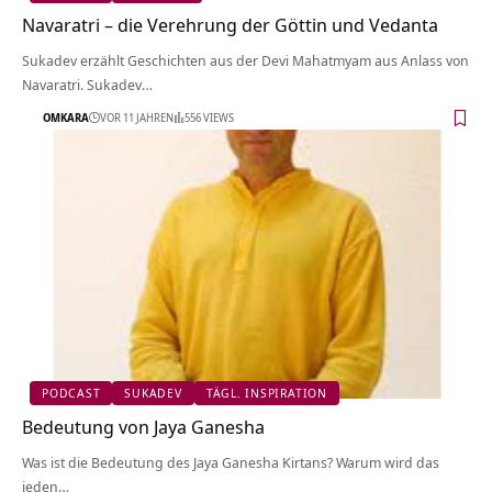
Navaratri – die Verehrung der Göttin und Vedanta
Sukadev erzählt Geschichten aus der Devi Mahatmyam aus Anlass von
Navaratri. Sukadev…
OMKARA
VOR 11 JAHREN
556 VIEWS
PODCAST
SUKADEV
TÄGL. INSPIRATION
Bedeutung von Jaya Ganesha
Was ist die Bedeutung des Jaya Ganesha Kirtans? Warum wird das
jeden…