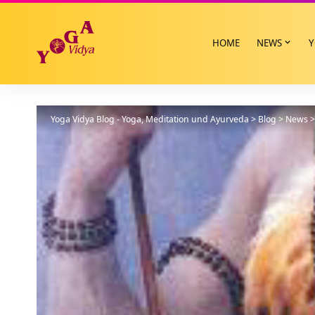
HOME
NEWS
Y
Yoga Vidya Blog - Yoga, Meditation und Ayurveda
>
Blog
>
News