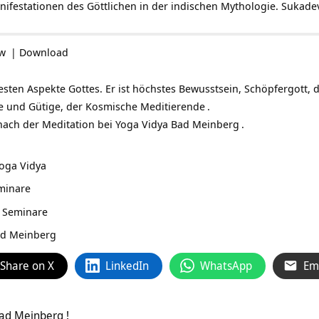
anifestationen des Göttlichen in der indischen Mythologie.
Sukade
ow
|
Download
esten Aspekte Gottes. Er ist höchstes Bewusstsein, Schöpfergott, 
le und Gütige, der Kosmische
Meditierende
.
 nach der Meditation bei
Yoga Vidya Bad Meinberg
.
Yoga Vidya
minare
 Seminare
ad Meinberg
Share on X
LinkedIn
WhatsApp
Em
Bad Meinberg !