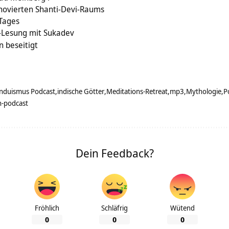
novierten Shanti-Devi-Raums
 Tages
-Lesung mit Sukadev
 beseitigt
nduismus Podcast
indische Götter
Meditations-Retreat
mp3
Mythologie
P
n-podcast
Dein Feedback?
Fröhlich
Schläfrig
Wütend
0
0
0