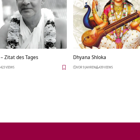
– Zitat des Tages
Dhyana Shloka
423 VIEWS
VOR 9 JAHREN
439 VIEWS