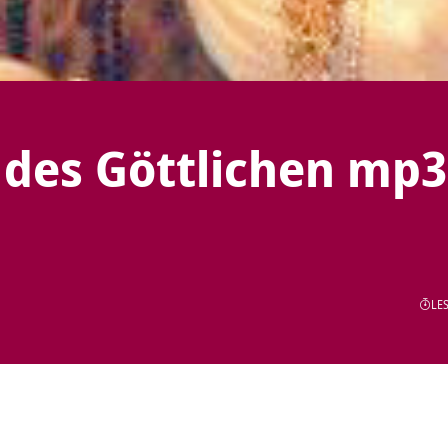
 des Göttlichen mp3
t
LES