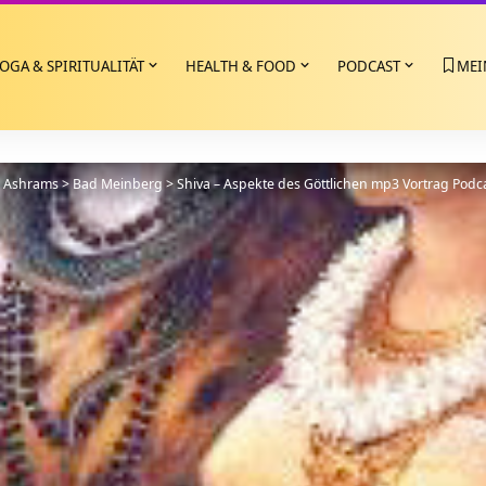
OGA & SPIRITUALITÄT
HEALTH & FOOD
PODCAST
MEI
>
Ashrams
>
Bad Meinberg
>
Shiva – Aspekte des Göttlichen mp3 Vortrag Podc