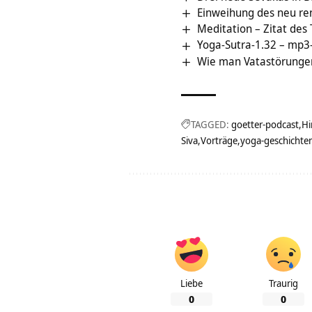
Einweihung des neu re
Meditation – Zitat des
Yoga-Sutra-1.32 – mp3
Wie man Vatastörungen
TAGGED:
goetter-podcast
Hi
Siva
Vorträge
yoga-geschichte
Liebe
Traurig
0
0