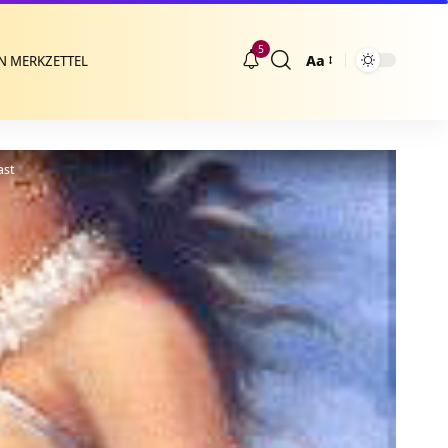
5
Aa
N MERKZETTEL
Größenänderung
ast