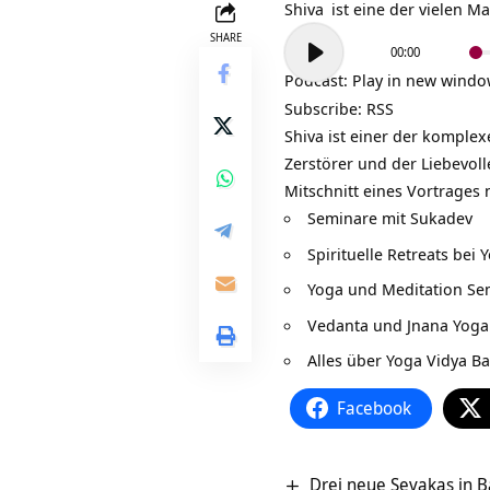
Shiva
ist eine der vielen M
Audio-
SHARE
00:00
Player
Podcast:
Play in new wind
Subscribe:
RSS
Shiva ist einer der komplex
Zerstörer und der Liebevol
Mitschnitt eines Vortrages
Seminare mit Sukadev
Spirituelle Retreats bei 
Yoga und Meditation Se
Vedanta und Jnana Yoga
Alles über Yoga Vidya B
Facebook
Drei neue Sevakas in 