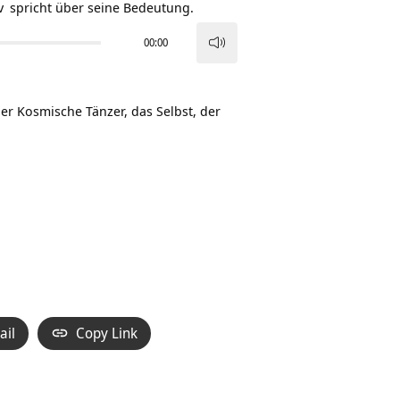
v
spricht über seine Bedeutung.
00:00
Pfeiltasten
Hoch/Runter
benutzen,
der Kosmische Tänzer, das Selbst, der
um
die
Lautstärke
zu
regeln.
ail
Copy Link