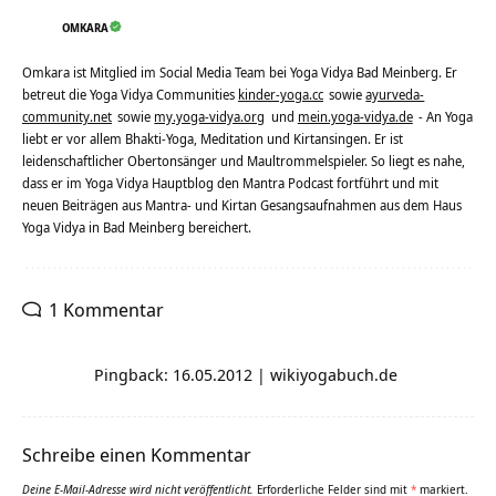
OMKARA
Omkara ist Mitglied im Social Media Team bei Yoga Vidya Bad Meinberg. Er
betreut die Yoga Vidya Communities
kinder-yoga.cc
sowie
ayurveda-
community.net
sowie
my.yoga-vidya.org
und
mein.yoga-vidya.de
- An Yoga
liebt er vor allem Bhakti-Yoga, Meditation und Kirtansingen. Er ist
leidenschaftlicher Obertonsänger und Maultrommelspieler. So liegt es nahe,
dass er im Yoga Vidya Hauptblog den Mantra Podcast fortführt und mit
neuen Beiträgen aus Mantra- und Kirtan Gesangsaufnahmen aus dem Haus
Yoga Vidya in Bad Meinberg bereichert.
1 Kommentar
Pingback: 16.05.2012 | wikiyogabuch.de
Schreibe einen Kommentar
Deine E-Mail-Adresse wird nicht veröffentlicht.
Erforderliche Felder sind mit
*
markiert.