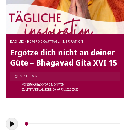
BAD MEINBERG
PODCAST
TÄGL. INSPIRATION
Ergötze dich nicht an deiner
Güte – Bhagavad Gita XVI 15
LESEZEIT: 0 MIN
VON
OMKARA
VOR 3 MONATEN
ZULETZT AKTUALISIERT: 30. APRIL 2026 05:30
Audio-
Player