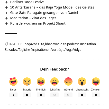
Berliner Yoga Festival
50 Antarkarana – das Raja Yoga Modell des Geistes
Gate Gate Paragate gesungen von Daniel
Meditation – Zitat des Tages
Künstlerwochen im Projekt Shanti
TAGGED:
Bhagavad Gita
bhagavad-gita-podcast
Inspiration
Sukadev
Tägliche Inspirationen
Vorträge
Yoga Vidya
Dein Feedback?
Liebe
Traurig
Fröhlich
Schläfrig
Wütend
Überrascht
Zwinker
7
0
0
0
0
0
0