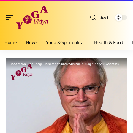
Aa
Größenänderun
Home
News
Yoga & Spiritualität
Health & Food
Yoga Vidya Blog - Yoga, Meditation und Ayurveda
>
Blog
>
News
>
Ashrams
>
Bad Me