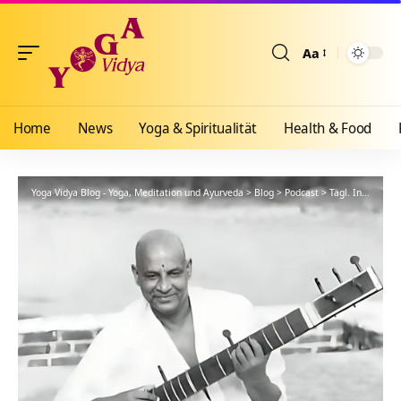
Aa
Größenänderun
Home
News
Yoga & Spiritualität
Health & Food
Yoga Vidya Blog - Yoga, Meditation und Ayurveda
>
Blog
>
Podcast
>
Tägl. Inspiration