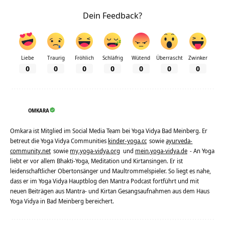
Dein Feedback?
Liebe
Traurig
Fröhlich
Schläfrig
Wütend
Überrascht
Zwinker
0
0
0
0
0
0
0
OMKARA
Omkara ist Mitglied im Social Media Team bei Yoga Vidya Bad Meinberg. Er
betreut die Yoga Vidya Communities
kinder-yoga.cc
sowie
ayurveda-
community.net
sowie
my.yoga-vidya.org
und
mein.yoga-vidya.de
- An Yoga
liebt er vor allem Bhakti-Yoga, Meditation und Kirtansingen. Er ist
leidenschaftlicher Obertonsänger und Maultrommelspieler. So liegt es nahe,
dass er im Yoga Vidya Hauptblog den Mantra Podcast fortführt und mit
neuen Beiträgen aus Mantra- und Kirtan Gesangsaufnahmen aus dem Haus
Yoga Vidya in Bad Meinberg bereichert.