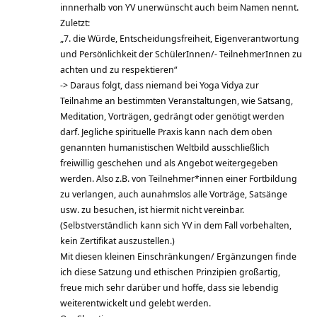
innnerhalb von YV unerwünscht auch beim Namen nennt.
Zuletzt:
„7. die Würde, Entscheidungsfreiheit, Eigenverantwortung
und Persönlichkeit der SchülerInnen/- TeilnehmerInnen zu
achten und zu respektieren“
-> Daraus folgt, dass niemand bei Yoga Vidya zur
Teilnahme an bestimmten Veranstaltungen, wie Satsang,
Meditation, Vorträgen, gedrängt oder genötigt werden
darf. Jegliche spirituelle Praxis kann nach dem oben
genannten humanistischen Weltbild ausschließlich
freiwillig geschehen und als Angebot weitergegeben
werden. Also z.B. von Teilnehmer*innen einer Fortbildung
zu verlangen, auch aunahmslos alle Vorträge, Satsänge
usw. zu besuchen, ist hiermit nicht vereinbar.
(Selbstverständlich kann sich YV in dem Fall vorbehalten,
kein Zertifikat auszustellen.)
Mit diesen kleinen Einschränkungen/ Ergänzungen finde
ich diese Satzung und ethischen Prinzipien großartig,
freue mich sehr darüber und hoffe, dass sie lebendig
weiterentwickelt und gelebt werden.