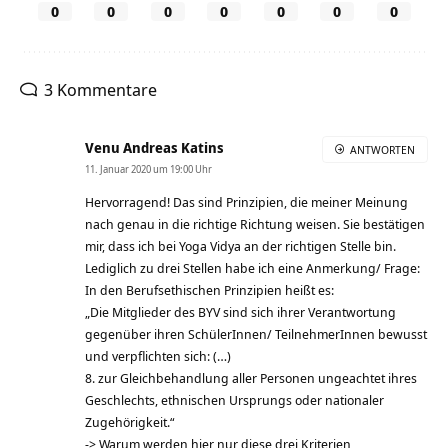
0
0
0
0
0
0
0
3 Kommentare
Venu Andreas Katins
ANTWORTEN
11. Januar 2020 um 19:00 Uhr
Hervorragend! Das sind Prinzipien, die meiner Meinung
nach genau in die richtige Richtung weisen. Sie bestätigen
mir, dass ich bei Yoga Vidya an der richtigen Stelle bin.
Lediglich zu drei Stellen habe ich eine Anmerkung/ Frage:
In den Berufsethischen Prinzipien heißt es:
„Die Mitglieder des BYV sind sich ihrer Verantwortung
gegenüber ihren SchülerInnen/ TeilnehmerInnen bewusst
und verpflichten sich: (…)
8. zur Gleichbehandlung aller Personen ungeachtet ihres
Geschlechts, ethnischen Ursprungs oder nationaler
Zugehörigkeit.“
-> Warum werden hier nur diese drei Kriterien