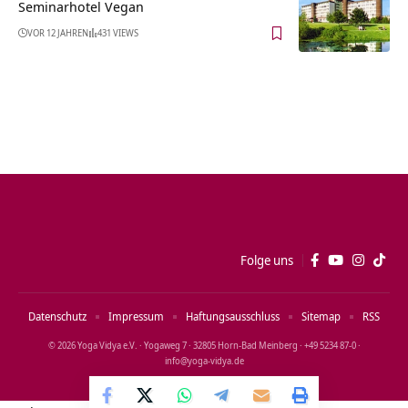
Seminarhotel Vegan
VOR 12 JAHREN
431 VIEWS
Folge uns
Datenschutz
Impressum
Haftungsausschluss
Sitemap
RSS
© 2026 Yoga Vidya e.V. · Yogaweg 7 · 32805 Horn‑Bad Meinberg · +49 5234 87‑0 ·
info@yoga‑vidya.de