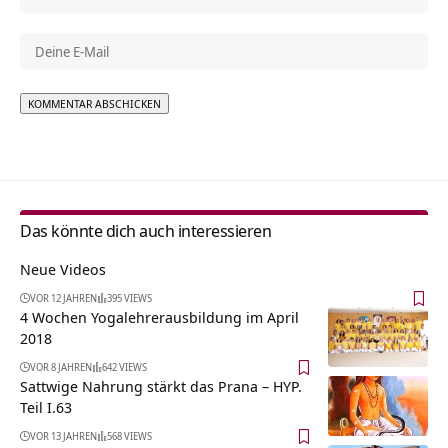
Alternative:
Das könnte dich auch interessieren
Neue Videos
VOR 12 JAHREN
395 VIEWS
4 Wochen Yogalehrerausbildung im April
2018
VOR 8 JAHREN
642 VIEWS
Sattwige Nahrung stärkt das Prana – HYP.
Teil I.63
VOR 13 JAHREN
568 VIEWS