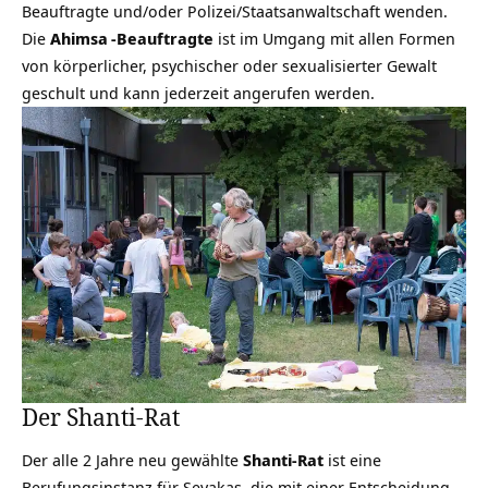
Beauftragte und/oder Polizei/Staatsanwaltschaft wenden.
Die
Ahimsa
-Beauftragte
ist im Umgang mit allen Formen
von körperlicher, psychischer oder sexualisierter Gewalt
geschult und kann jederzeit angerufen werden.
Der Shanti-Rat
Der alle 2 Jahre neu gewählte
Shanti-Rat
ist eine
Berufungsinstanz für Sevakas, die mit einer Entscheidung