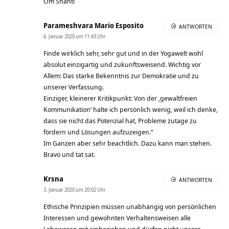
Om Shanti
Parameshvara Mario Esposito
ANTWORTEN
6. Januar 2020 um 11:43 Uhr
Finde wirklich sehr, sehr gut und in der Yogawelt wohl
absolut einzigartig und zukunftsweisend. Wichtig vor
Allem: Das starke Bekenntnis zur Demokratie und zu
unserer Verfassung.
Einziger, kleinerer Kritikpunkt: Von der ‚gewaltfreien
Kommunikation‘ halte ich persönlich wenig, weil ich denke,
dass sie nicht das Potenzial hat, Probleme zutage zu
fördern und Lösungen aufzuzeigen.“
Im Ganzen aber sehr beachtlich. Dazu kann man stehen.
Bravo und tat sat.
Krsna
ANTWORTEN
3. Januar 2020 um 20:02 Uhr
Ethische Prinzipien müssen unabhängig von persönlichen
Interessen und gewohnten Verhaltensweisen alle
Lebewesen mit einbeziehen und dürfen nicht unsere