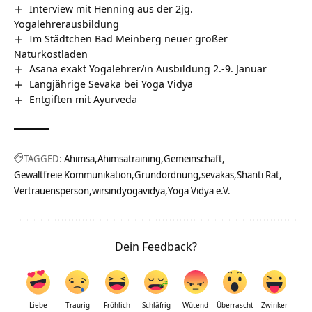
Interview mit Henning aus der 2jg.
Yogalehrerausbildung
Im Städtchen Bad Meinberg neuer großer
Naturkostladen
Asana exakt Yogalehrer/in Ausbildung 2.-9. Januar
Langjährige Sevaka bei Yoga Vidya
Entgiften mit Ayurveda
TAGGED:
Ahimsa
Ahimsatraining
Gemeinschaft
Gewaltfreie Kommunikation
Grundordnung
sevakas
Shanti Rat
Vertrauensperson
wirsindyogavidya
Yoga Vidya e.V.
Dein Feedback?
Liebe
Traurig
Fröhlich
Schläfrig
Wütend
Überrascht
Zwinker