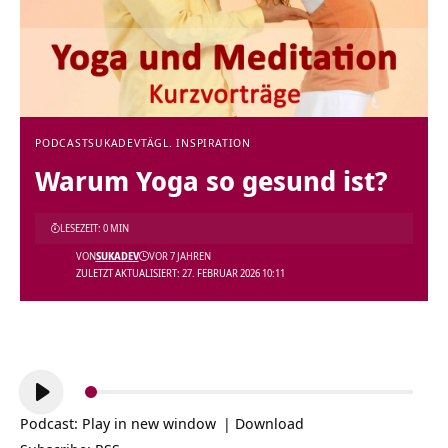
PODCAST
SUKADEV
TÄGL. INSPIRATION
Warum Yoga so gesund ist?
LESEZEIT: 0 MIN
VON
SUKADEV
VOR 7 JAHREN
ZULETZT AKTUALISIERT: 27. FEBRUAR 2026 10:11
Audio-
Player
Podcast:
Play in new window
|
Download