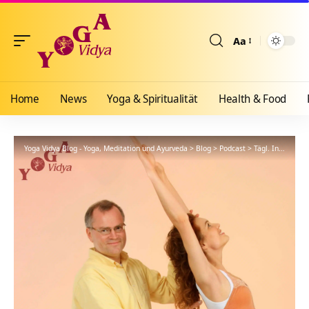
Aa
Größenänderun
Home
News
Yoga & Spiritualität
Health & Food
Yoga Vidya Blog - Yoga, Meditation und Ayurveda
>
Blog
>
Podcast
>
Tägl. Inspiration