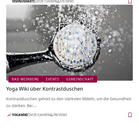
VISHNUSHAKTI
VOR 7 JAHREN
576 VIEWS
BAD MEINBERG
EVENTS
GEMEINSCHAFT
Yoga Wiki über Kontrastduschen
Kontrastduschen gehört zu den stärksten Mitteln, um die Gesundheit
zu stärken. Bei …
YOGAWIKI
VOR 9 JAHREN
788 VIEWS