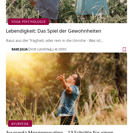
YOGA PSYCHOLOGIE
Lebendigkeit: Das Spiel der Gewohnheiten
Raus aus der Trägheit, oder rein in die Unruhe - Was ist…
RAMI JULIA
VOR 3 JAHREN
2.4K VIEWS
AYURVEDA
Ayurveda Morgenroutine – 13 Schritte für einen