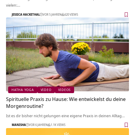
vielen:…
JESSICA HACKETHAL
VOR 5 JAHREN
620 VIEWS
HATHA YOGA
VIDEO
VIDEOS
Spirituelle Praxis zu Hause: Wie entwickelst du deine
Morgenroutine?
Ist es dir bisher nicht gelungen eine eigene Praxis in deinen Alltag…
MANISHA
VOR 6 JAHREN
1.1K VIEWS