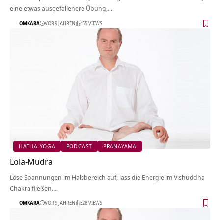
eine etwas ausgefallenere Übung,…
OMKARA
VOR 9 JAHREN
455 VIEWS
HATHA YOGA
PODCAST
PRANAYAMA
Lola-Mudra
Löse Spannungen im Halsbereich auf, lass die Energie im Vishuddha
Chakra fließen.…
OMKARA
VOR 9 JAHREN
528 VIEWS