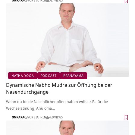
OMKARA
VOR 8 JAHREN
587 VIEWS
HATHA YOGA
PODCAST
PRANAYAMA
Dynamische Nabho Mudra zur Öffnung beider
Nasendurchgänge
Wenn du beide Nasenlöcher offen haben willst, z.B. für die
Wechselatmung, Anuloma…
OMKARA
VOR 8 JAHREN
459 VIEWS