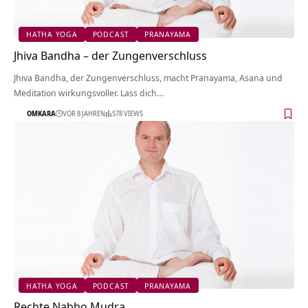
HATHA YOGA
PODCAST
PRANAYAMA
Jhiva Bandha – der Zungenverschluss
Jhiva Bandha, der Zungenverschluss, macht Pranayama, Asana und
Meditation wirkungsvoller. Lass dich…
OMKARA
VOR 8 JAHREN
578 VIEWS
HATHA YOGA
PODCAST
PRANAYAMA
Rechte Nabho Mudra