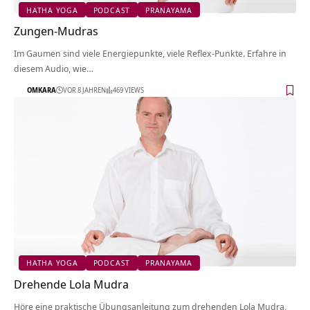
HATHA YOGA
PODCAST
PRANAYAMA
Zungen-Mudras
Im Gaumen sind viele Energiepunkte, viele Reflex-Punkte. Erfahre in
diesem Audio, wie…
OMKARA
VOR 8 JAHREN
469 VIEWS
HATHA YOGA
PODCAST
PRANAYAMA
Drehende Lola Mudra
Höre eine praktische Übungsanleitung zum drehenden Lola Mudra,