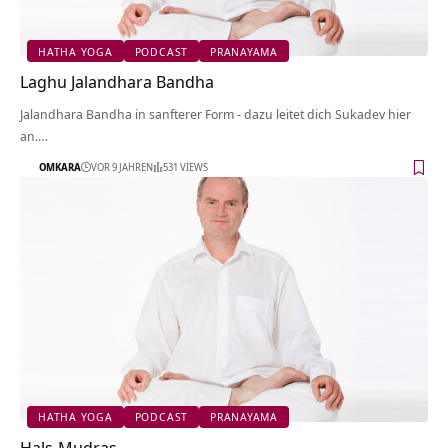
HATHA YOGA
PODCAST
PRANAYAMA
Laghu Jalandhara Bandha
Jalandhara Bandha in sanfterer Form - dazu leitet dich Sukadev hier
an.…
OMKARA
VOR 9 JAHREN
531 VIEWS
HATHA YOGA
PODCAST
PRANAYAMA
Hals-Mudras