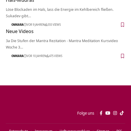
Löse Blockaden im Hals, lass die Energie im Kehlbereich fließen.
Sukadev gibt…
OMKARA
VOR 9 JAHREN
555 VIEWS
Neue Videos
3a Die Stufen der Mantra Rezitation - Mantra Meditation Kursvideo
Woche 3…
OMKARA
VOR 10 JAHREN
475 VIEWS
Folge uns