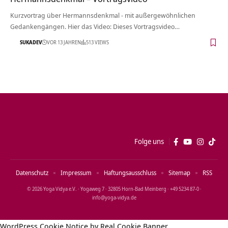
Kurzvortrag über Hermannsdenkmal - mit außergewöhnlichen
Gedankengängen. Hier das Video: Dieses Vortragsvideo…
SUKADEV
VOR 13 JAHREN
513 VIEWS
Folge uns
Datenschutz
Impressum
Haftungsausschluss
Sitemap
RSS
© 2026 Yoga Vidya e.V. · Yogaweg 7 · 32805 Horn‑Bad Meinberg · +49 5234 87‑0 ·
info@yoga‑vidya.de
WordPress Cookie Notice by Real Cookie Banner