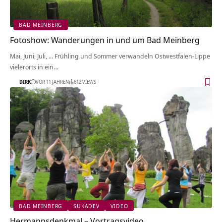
BAD MEINBERG
Fotoshow: Wanderungen in und um Bad Meinberg
Mai, Juni, Juli, ... Frühling und Sommer verwandeln Ostwestfalen-Lippe
vielerorts in ein…
DIRK
VOR 11 JAHREN
612 VIEWS
BAD MEINBERG
SUKADEV
VIDEO
Hermannsdenkmal – Vortragsvideo