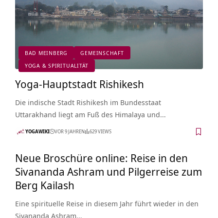
BAD MEINBERG
GEMEINSCHAFT
YOGA & SPIRITUALITÄT
Yoga-Hauptstadt Rishikesh
Die indische Stadt Rishikesh im Bundesstaat
Uttarakhand liegt am Fuß des Himalaya und…
YOGAWIKI
VOR 9 JAHREN
629 VIEWS
Neue Broschüre online: Reise in den
Sivananda Ashram und Pilgerreise zum
Berg Kailash
Eine spirituelle Reise in diesem Jahr führt wieder in den
Sivananda Ashram…