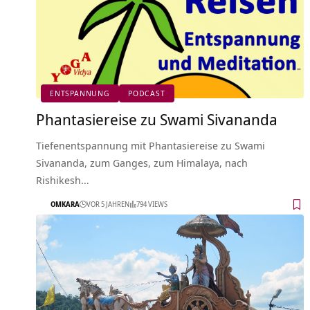
ENTSPANNUNG
PODCAST
Phantasiereise zu Swami Sivananda
Tiefenentspannung mit Phantasiereise zu Swami
Sivananda, zum Ganges, zum Himalaya, nach
Rishikesh…
OMKARA
VOR 5 JAHREN
794 VIEWS