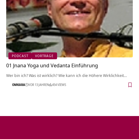
PODCAST
VORTRÄGE
01 Jnana Yoga und Vedanta Einführung
Wer bin ich? Was ist wirklich? Wie kann ich die Höhere Wirklichkeit…
OMKARA
VOR 13 JAHREN
454 VIEWS