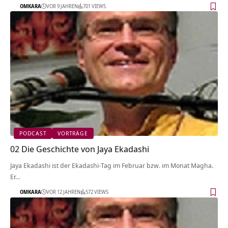
OMKARA
VOR 9 JAHREN
701 VIEWS
PODCAST
VORTRÄGE
02 Die Geschichte von Jaya Ekadashi
Jaya Ekadashi ist der Ekadashi-Tag im Februar bzw. im Monat Magha.
Er…
OMKARA
VOR 12 JAHREN
572 VIEWS