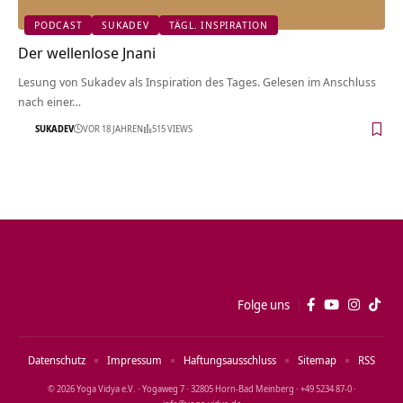
PODCAST
SUKADEV
TÄGL. INSPIRATION
Der wellenlose Jnani
Lesung von Sukadev als Inspiration des Tages. Gelesen im Anschluss
nach einer…
SUKADEV
VOR 18 JAHREN
515 VIEWS
Folge uns
Datenschutz
Impressum
Haftungsausschluss
Sitemap
RSS
© 2026 Yoga Vidya e.V. · Yogaweg 7 · 32805 Horn‑Bad Meinberg · +49 5234 87‑0 ·