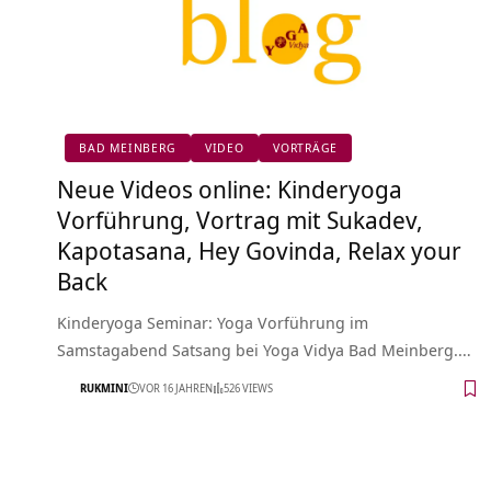
BAD MEINBERG
VIDEO
VORTRÄGE
Neue Videos online: Kinderyoga
Vorführung, Vortrag mit Sukadev,
Kapotasana, Hey Govinda, Relax your
Back
Kinderyoga Seminar: Yoga Vorführung im
Samstagabend Satsang bei Yoga Vidya Bad Meinberg.…
RUKMINI
VOR 16 JAHREN
526 VIEWS