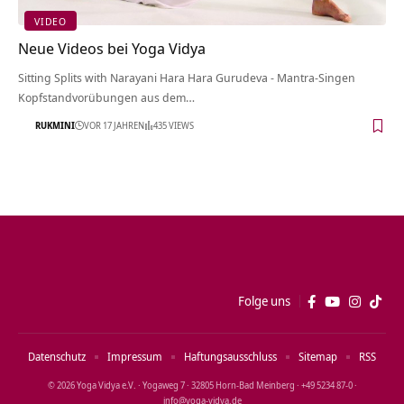
VIDEO
Neue Videos bei Yoga Vidya
Sitting Splits with Narayani Hara Hara Gurudeva - Mantra-Singen
Kopfstandvorübungen aus dem…
RUKMINI
VOR 17 JAHREN
435 VIEWS
Folge uns
Datenschutz
Impressum
Haftungsausschluss
Sitemap
RSS
© 2026 Yoga Vidya e.V. · Yogaweg 7 · 32805 Horn‑Bad Meinberg · +49 5234 87‑0 ·
info@yoga‑vidya.de