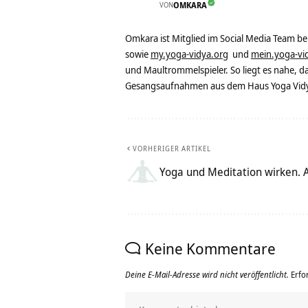
VON
OMKARA
Omkara ist Mitglied im Social Media Team b
sowie
my.yoga-vidya.org
und
mein.yoga-vi
und Maultrommelspieler. So liegt es nahe, 
Gesangsaufnahmen aus dem Haus Yoga Vidya
VORHERIGER ARTIKEL
Yoga und Meditation wirken. A
Keine Kommentare
Deine E-Mail-Adresse wird nicht veröffentlicht.
Erfo