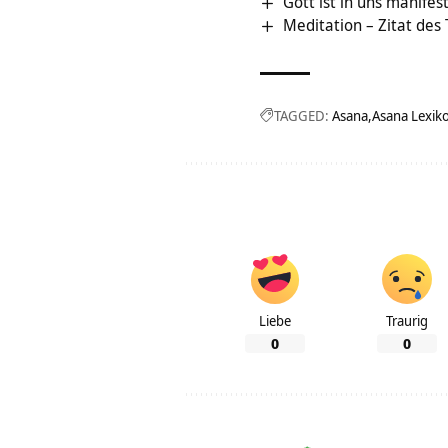
Gott ist in uns manifes
Meditation – Zitat des
TAGGED:
Asana
Asana Lexik
Liebe
Traurig
0
0