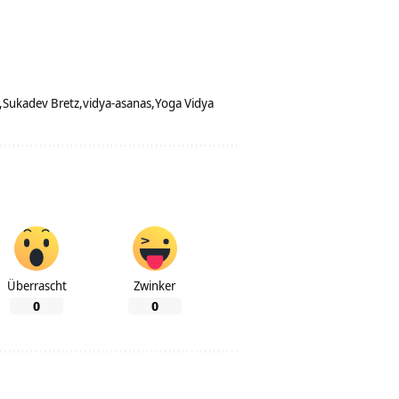
Sukadev Bretz
vidya-asanas
Yoga Vidya
Überrascht
Zwinker
0
0