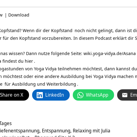
ow
|
Download
Kopfstand? Wenn dir der
Kopfstand
noch nicht gelingt, dann ist 
 für den Kopfstand vorzubereiten. In diesem Podcast erklärt dir
nas wissen? Dann nutze folgende Seite:
wiki.yoga-vidya.de/Asana
 findest du
hier
.
ogastunden von Yoga Vidya teilnehmen möchtest, dann kannst du
 möchtest oder eine andere Ausbildung bei Yoga Vidya machen 
de
für
Ausbildung und Weiterbildung
.
Share on X
LinkedIn
WhatsApp
Em
 Tages
iefenentspannung, Entspannung, Relaxing mit Julia