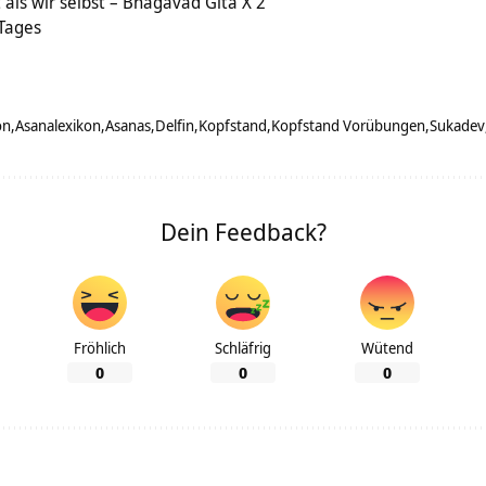
t als wir selbst – Bhagavad Gita X 2
 Tages
on
Asanalexikon
Asanas
Delfin
Kopfstand
Kopfstand Vorübungen
Sukadev
Dein Feedback?
Fröhlich
Schläfrig
Wütend
0
0
0