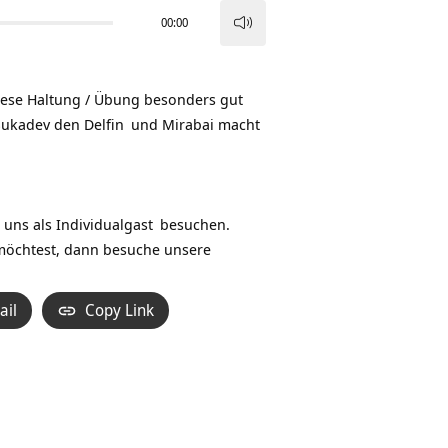
00:00
Pfeiltasten
Hoch/Runter
benutzen,
diese Haltung / Übung besonders gut
um
 Sukadev den
Delfin
und Mirabai macht
die
Lautstärke
zu
regeln.
 uns als
Individualgast
besuchen.
möchtest, dann besuche unsere
ail
Copy Link