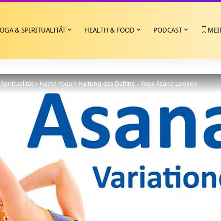
OGA & SPIRITUALITÄT
HEALTH & FOOD
PODCAST
MEI
Spiritualität
>
Hatha Yoga
>
Haltung des Delfins – Yoga Asana Lexikon