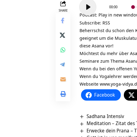
Audio-
00:00
Player
SHARE
Podcast:
Play in new wind
Subscribe:
RSS
Beherrschst du schon den 
geeignet um die Muskulatur
diese Asana vor!
Möchtest du mehr über Asa
Seminare zum Thema Asana
Wenn du bei den offenen Y
Wenn du Yogalehrer werden
Webseite
www.yoga-vidya.
Facebook
Sadhana Intensiv
Meditation – Zitat des
Erwecke dein Prana – T