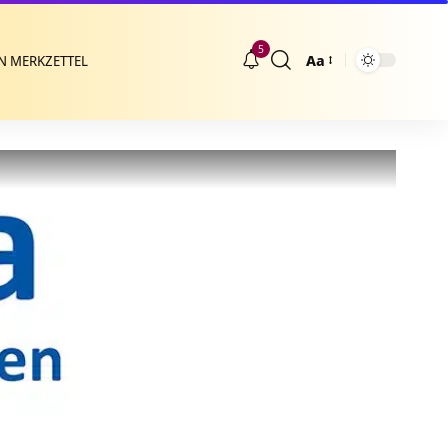
5
Aa
N MERKZETTEL
Größenänderung