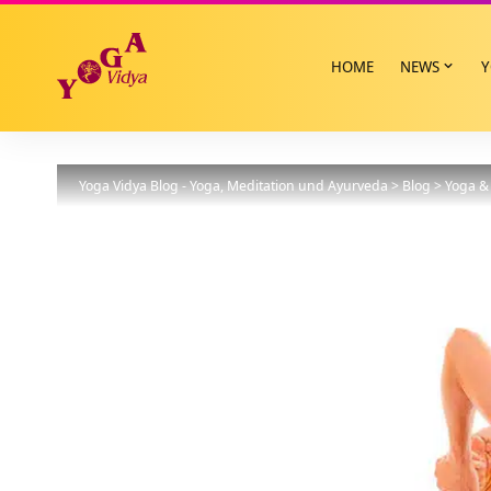
HOME
NEWS
Y
Yoga Vidya Blog - Yoga, Meditation und Ayurveda
>
Blog
>
Yoga & 