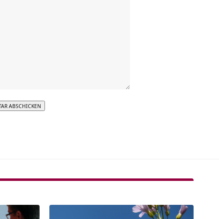
tive: