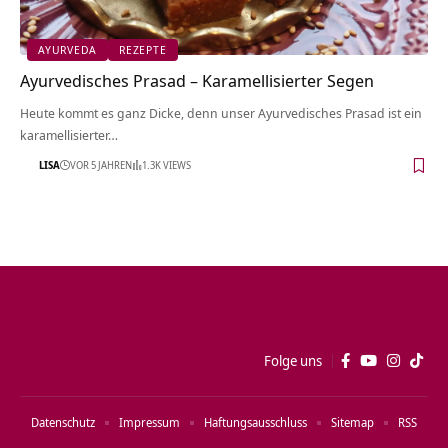
AYURVEDA
REZEPTE
Ayurvedisches Prasad – Karamellisierter Segen
Heute kommt es ganz Dicke, denn unser Ayurvedisches Prasad ist ein
karamellisierter…
LISA
VOR 5 JAHREN
1.3K VIEWS
Folge uns
Datenschutz
Impressum
Haftungsausschluss
Sitemap
RSS