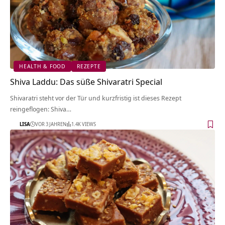
HEALTH & FOOD
REZEPTE
Shiva Laddu: Das süße Shivaratri Special
Shivaratri steht vor der Tür und kurzfristig ist dieses Rezept
reingeflogen: Shiva…
LISA
VOR 3 JAHREN
1.4K VIEWS