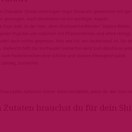
 Charakter Shivas verbringen Yogis Shivaratri gemeinhin mit spiri
oder gesungen. Auch Meditation ist ein wichtiger Aspekt.
iva Puja statt, in der man „dem Glücksverheißenden“ Datura Blätter
ganen Puja bei uns natürlich mit
Pflanzendrinks
und ohne Honig).
ratri auch nichts gegessen. Wer, wie ich, ein Leckermaul ist, für d
 Vielleicht hilft die Vorfreude? Immerhin wird zum Abschluss jede
u zum Fastenbrechen eine schöne und
leckere Kleinigkeit
parat.
, sattwig, zuckerfrei
hiva Laddu natürlich immer dann herstellen, wenn dir der Sinn na
 Zutaten brauchst du für dein Sh