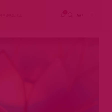
6
Aa
N MERKZETTEL
Größenänderung