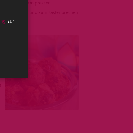
ss-Masse in Form pressen
einen Altar legen und zum Fastenbrechen
ung
zur
t