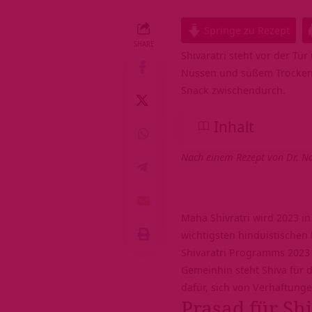
Springe zu Rezept
SHARE
Shivaratri steht vor der Tür
Nüssen und süßem Trockenob
Snack zwischendurch.
Inhalt
Nach einem Rezept von Dr. Na
Maha Shivratri wird 2023 in
wichtigsten hinduistischen 
Shivaratri Programms 202
Gemeinhin steht Shiva für d
dafür, sich von Verhaftunge
Prasad für Shi