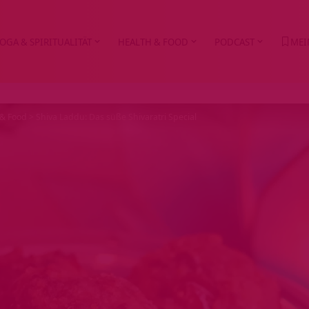
OGA & SPIRITUALITÄT
HEALTH & FOOD
PODCAST
MEI
 & Food
>
Shiva Laddu: Das süße Shivaratri Special