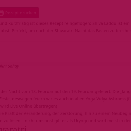
Rezept drucken
 und kurzfristig ist dieses Rezept reingeflogen: Shiva Laddu ist e
st. Perfekt, um nach der Shivaratri Nacht das Fasten zu brechen
lini Sahay
 der Nacht vom 18. Februar auf den 19. Februar gefeiert. Die „
lang
Feste, deswegen feiern wir es auch in allen Yoga Vidya Ashrams (f
3
wird Live Online übertragen)
ie Kraft der Veränderung, der Zerstörung, hin zu einem Neubeginn.
n zu lösen – nicht umsonst gilt er als Uryogi und wird meist in de
varatri