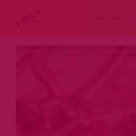
HOME
NEWS
Y
Yoga Vidya Blog - Yoga, Meditation und Ayurveda
>
Blog
>
Health