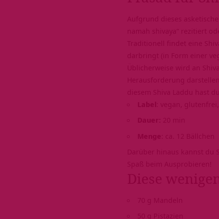
Aufgrund dieses asketischen
namah shivaya
“ rezitiert 
Traditionell findet eine Sh
darbringt (in Form einer ve
Üblicherweise wird an Shiva
Herausforderung darstellen.
diesem Shiva Laddu hast d
Label
: vegan, glutenfrei
Dauer:
20 min
Menge
: ca. 12 Bällchen
Darüber hinaus kannst du S
Spaß beim Ausprobieren!
Diese wenigen
70 g Mandeln
50 g Pistazien