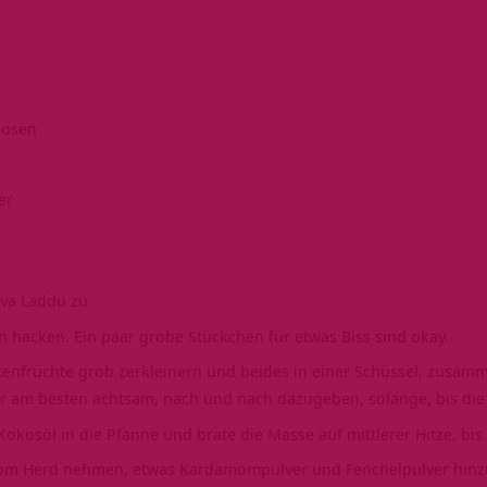
kosen
er
iva Laddu zu
n hacken. Ein paar grobe Stückchen für etwas Biss sind okay.
kenfrüchte grob zerkleinern und beides in einer Schüssel, zusa
 am besten achtsam, nach und nach dazugeben, solange, bis die 
okosöl in die Pfanne und brate die Masse auf mittlerer Hitze, bis 
vom Herd nehmen, etwas Kardamompulver und Fenchelpulver hinz