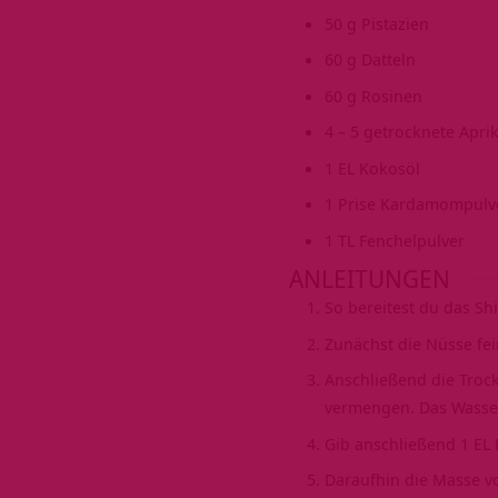
50
g
Pistazien
60
g
Datteln
60
g
Rosinen
4
– 5 getrocknete Apri
1
EL Kokosöl
1
Prise Kardamompulv
1
TL Fenchelpulver
ANLEITUNGEN
So bereitest du das Sh
Zunächst die Nüsse fei
Anschließend die Troc
vermengen. Das Wasser
Gib anschließend 1 EL K
Daraufhin die Masse 