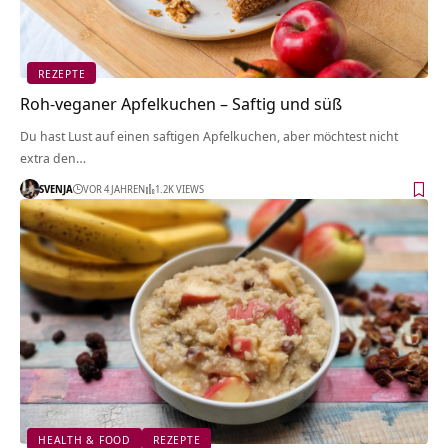
REZEPTE
Roh-veganer Apfelkuchen – Saftig und süß
Du hast Lust auf einen saftigen Apfelkuchen, aber möchtest nicht
extra den…
SVENJA
VOR 4 JAHREN
1.2K VIEWS
HEALTH & FOOD
REZEPTE