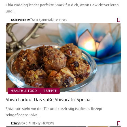
Chia Pudding ist der perfekte Snack für dich, wenn Gewicht verlieren
und…
KATE PLETNEV
VOR 3 JAHREN
1.3K VIEWS
HEALTH & FOOD
REZEPTE
Shiva Laddu: Das süße Shivaratri Special
Shivaratri steht vor der Tür und kurzfristig ist dieses Rezept
reingeflogen: Shiva…
LISA
VOR 3 JAHREN
1.4K VIEWS