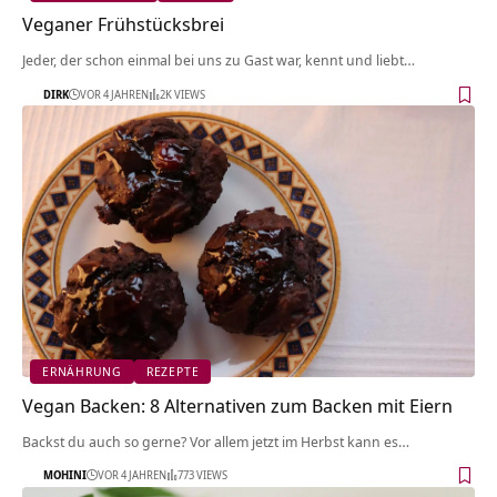
Veganer Frühstücksbrei
Jeder, der schon einmal bei uns zu Gast war, kennt und liebt…
DIRK
VOR 4 JAHREN
2K VIEWS
ERNÄHRUNG
REZEPTE
Vegan Backen: 8 Alternativen zum Backen mit Eiern
Backst du auch so gerne? Vor allem jetzt im Herbst kann es…
MOHINI
VOR 4 JAHREN
773 VIEWS