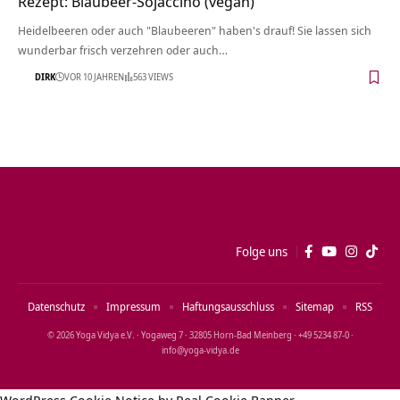
Rezept: Blaubeer-Sojaccino (vegan)
Heidelbeeren oder auch "Blaubeeren" haben's drauf! Sie lassen sich
wunderbar frisch verzehren oder auch…
DIRK
VOR 10 JAHREN
563 VIEWS
Folge uns
Datenschutz
Impressum
Haftungsausschluss
Sitemap
RSS
© 2026 Yoga Vidya e.V. · Yogaweg 7 · 32805 Horn‑Bad Meinberg · +49 5234 87‑0 ·
info@yoga‑vidya.de
WordPress Cookie Notice by Real Cookie Banner