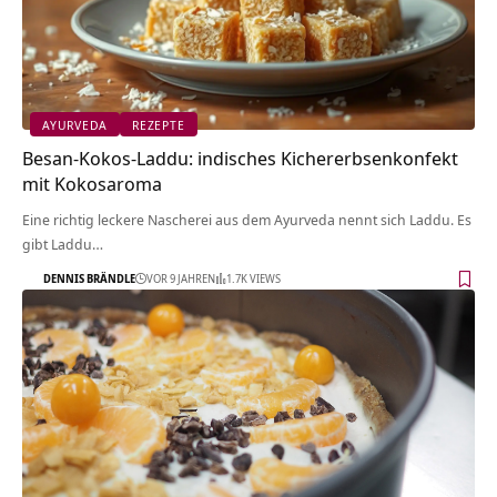
AYURVEDA
REZEPTE
Besan-Kokos-Laddu: indisches Kichererbsenkonfekt
mit Kokosaroma
Eine richtig leckere Nascherei aus dem Ayurveda nennt sich Laddu. Es
gibt Laddu…
DENNIS BRÄNDLE
VOR 9 JAHREN
1.7K VIEWS