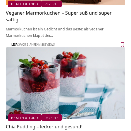
HEALTH & FOOD
REZEPTE
Veganer Marmorkuchen – Super süß und super
saftig
Marmorkuchen ist ein Gedicht und das Beste: als veganer
Marmorkuchen klappt der…
LISA
VOR 3 JAHREN
863 VIEWS
HEALTH & FOOD
REZEPTE
Chia Pudding – lecker und gesund!