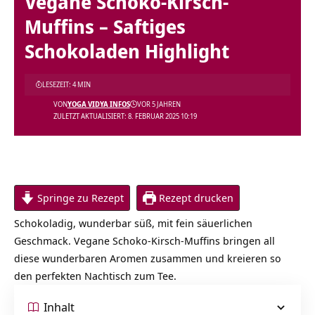
Vegane Schoko-Kirsch-
Muffins – Saftiges
Schokoladen Highlight
LESEZEIT: 4 MIN
VON
YOGA VIDYA INFOS
VOR 5 JAHREN
ZULETZT AKTUALISIERT: 8. FEBRUAR 2025 10:19
Springe zu Rezept
Rezept drucken
Schokoladig, wunderbar süß, mit fein säuerlichen
Geschmack. Vegane Schoko-Kirsch-Muffins bringen all
diese wunderbaren Aromen zusammen und kreieren so
den perfekten Nachtisch zum Tee.
Inhalt