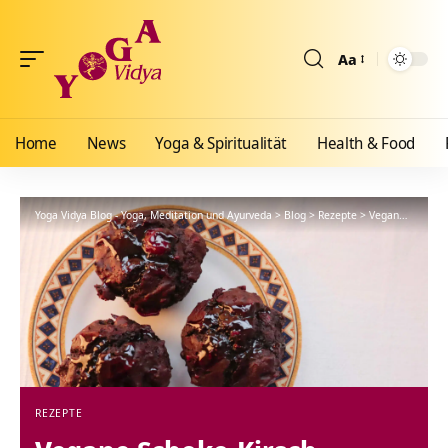
Aa
Größenänderun
Home
News
Yoga & Spiritualität
Health & Food
Yoga Vidya Blog - Yoga, Meditation und Ayurveda
>
Blog
>
Rezepte
>
Vegane Schoko-Kirsch-Muffins – Saftiges Schokoladen Highlight
REZEPTE