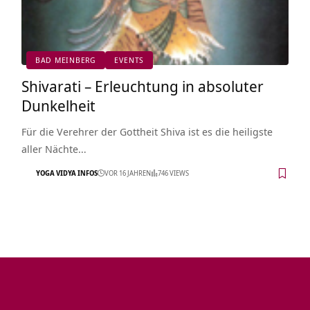
BAD MEINBERG
EVENTS
Shivarati – Erleuchtung in absoluter
Dunkelheit
Für die Verehrer der Gottheit Shiva ist es die heiligste
aller Nächte…
YOGA VIDYA INFOS
VOR 16 JAHREN
746 VIEWS