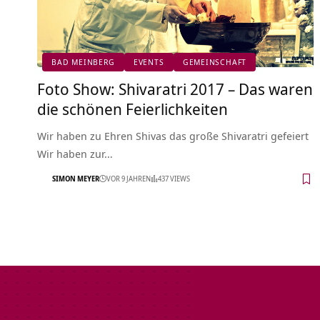
BAD MEINBERG
EVENTS
GEMEINSCHAFT
Foto Show: Shivaratri 2017 – Das waren
die schönen Feierlichkeiten
Wir haben zu Ehren Shivas das große Shivaratri gefeiert
Wir haben zur…
SIMON MEYER
VOR 9 JAHREN
437 VIEWS