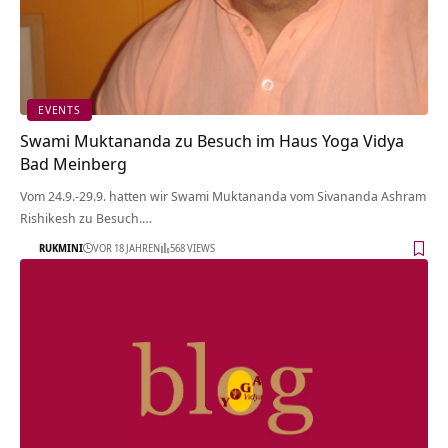
EVENTS
Swami Muktananda zu Besuch im Haus Yoga Vidya
Bad Meinberg
Vom 24.9.-29.9. hatten wir Swami Muktananda vom Sivananda Ashram
Rishikesh zu Besuch.…
RUKMINI
VOR 18 JAHREN
568 VIEWS