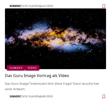
RUKMINI
VOR 18 JAHREN
423 VIEWS
SUKADEV
VIDEO
Das Guru Image Vortrag als Video
Das Guru Image? Interessiert dich diese Frage? Dann lausche hier
einer Antwort.
SUKADEV
VOR 18 JAHREN
488 VIEWS