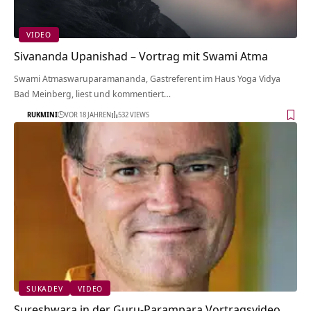
VIDEO
Sivananda Upanishad – Vortrag mit Swami Atma
Swami Atmaswaruparamananda, Gastreferent im Haus Yoga Vidya
Bad Meinberg, liest und kommentiert…
RUKMINI
VOR 18 JAHREN
532 VIEWS
SUKADEV
VIDEO
Sureshwara in der Guru-Parampara Vortragsvideo