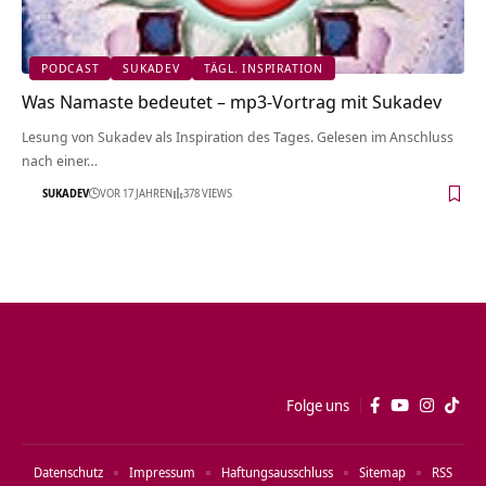
PODCAST
SUKADEV
TÄGL. INSPIRATION
Was Namaste bedeutet – mp3-Vortrag mit Sukadev
Lesung von Sukadev als Inspiration des Tages. Gelesen im Anschluss
nach einer…
SUKADEV
VOR 17 JAHREN
378 VIEWS
Folge uns
Datenschutz
Impressum
Haftungsausschluss
Sitemap
RSS