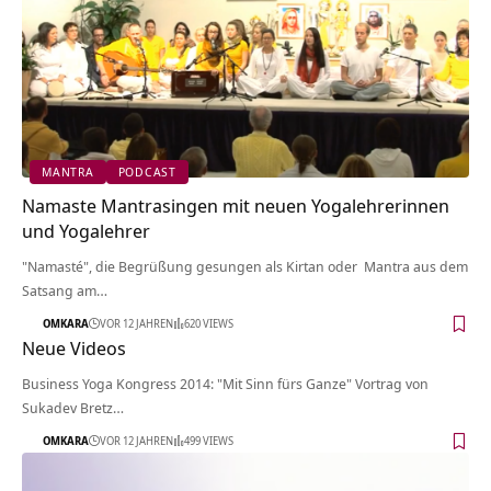
MANTRA
PODCAST
Namaste Mantrasingen mit neuen Yogalehrerinnen
und Yogalehrer
"Namasté", die Begrüßung gesungen als Kirtan oder Mantra aus dem
Satsang am…
OMKARA
VOR 12 JAHREN
620 VIEWS
Neue Videos
Business Yoga Kongress 2014: "Mit Sinn fürs Ganze" Vortrag von
Sukadev Bretz…
OMKARA
VOR 12 JAHREN
499 VIEWS