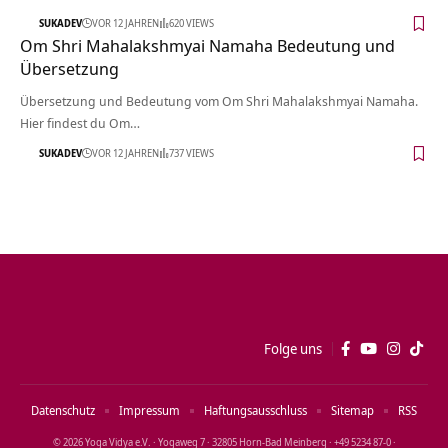
SUKADEV
VOR 12 JAHREN
620 VIEWS
Om Shri Mahalakshmyai Namaha Bedeutung und
Übersetzung
Übersetzung und Bedeutung vom Om Shri Mahalakshmyai Namaha.
Hier findest du Om…
SUKADEV
VOR 12 JAHREN
737 VIEWS
Folge uns
Datenschutz
Impressum
Haftungsausschluss
Sitemap
RSS
© 2026 Yoga Vidya e.V. · Yogaweg 7 · 32805 Horn‑Bad Meinberg · +49 5234 87‑0 ·