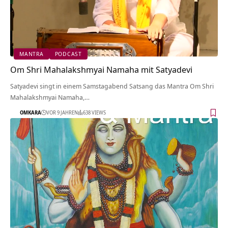
MANTRA
PODCAST
Om Shri Mahalakshmyai Namaha mit Satyadevi
Satyadevi singt in einem Samstagabend Satsang das Mantra Om Shri
Mahalakshmyai Namaha,…
OMKARA
VOR 9 JAHREN
638 VIEWS