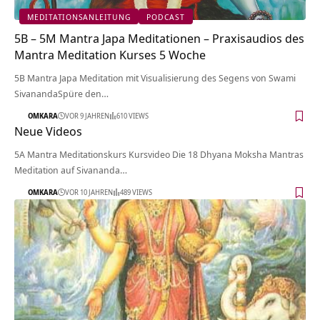
MEDITATIONSANLEITUNG
PODCAST
5B – 5M Mantra Japa Meditationen – Praxisaudios des
Mantra Meditation Kurses 5 Woche
5B Mantra Japa Meditation mit Visualisierung des Segens von Swami
SivanandaSpüre den…
OMKARA
VOR 9 JAHREN
610 VIEWS
Neue Videos
5A Mantra Meditationskurs Kursvideo Die 18 Dhyana Moksha Mantras
Meditation auf Sivananda…
OMKARA
VOR 10 JAHREN
489 VIEWS