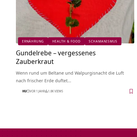
ERNÄHRUNG
HEALTH & FOOD
SCHAMANISMUS
Gundelrebe – vergessenes
Zauberkraut
Wenn rund um Beltane und Walpurgisnacht die Luft
nach frischer Erde duftet…
HU
VOR 1 JAHR
1.8K VIEWS