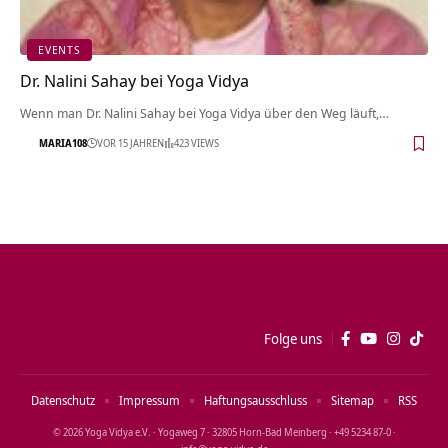
EVENTS
Dr. Nalini Sahay bei Yoga Vidya
Wenn man Dr. Nalini Sahay bei Yoga Vidya über den Weg läuft,…
MARIA108
VOR 15 JAHREN
423 VIEWS
Folge uns
Datenschutz
Impressum
Haftungsausschluss
Sitemap
RSS
© 2026 Yoga Vidya e.V. · Yogaweg 7 · 32805 Horn‑Bad Meinberg · +49 5234 87‑0 ·