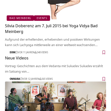
BAD MEINBERG
EVENTS
Silvia Doberenz am 7. Juli 2015 bei Yoga Vidya Bad
Meinberg
Aufgrund der erhellenden, erhebenden und positiven Wirkungen
kann sich Lachyoga mittlerweile an einer weltweit wachsenden…
DIRK
VOR 11 JAHREN
548 VIEWS
Neue Videos
Vortrag: Geschichten aus dem Vedanta mit Sukadev Sukadev erzählt
im Satsang von…
OMKARA
VOR 12 JAHREN
565 VIEWS