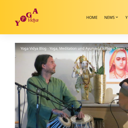
HOME
NEWS
Y
Yoga Vidya Blog - Yoga, Meditation und Ayurveda
>
Blog
>
News