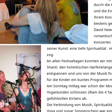
durch die 
und die Ei
ihrem Konz
bestens ge
David New
romantisch
Konzertes b
seiner
Kunst
eine tiefe
Spiritualität
.
m
zog.
An allen Festivaltagen konnten wir m
Shanti
den himmlischen Harfenklängen
entspannen und uns von der Musik for
für die Kinder ein buntes Programm m
Am Sonntag mittag war schon der Absc
Yogastunden schlossen 2Ram die 4 Tag
gefühlvollen Kirtans ab.
Die Verbindung von Musik, Spirituali
Yoga und sogar Sonnenschein war einf