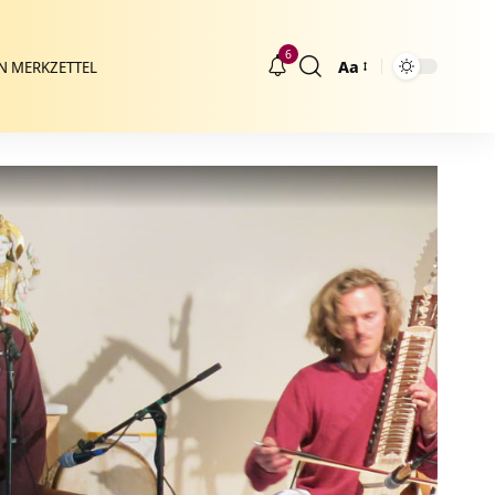
6
Aa
N MERKZETTEL
Größenänderung