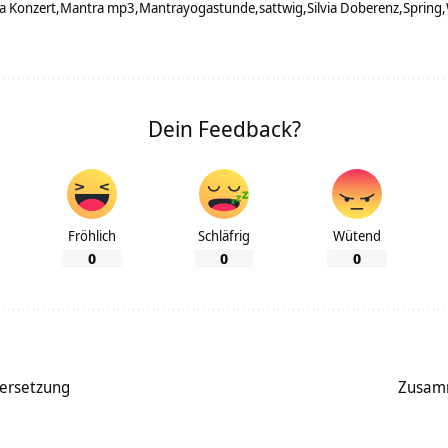
a Konzert
Mantra mp3
Mantrayogastunde
sattwig
Silvia Doberenz
Spring
Dein Feedback?
Fröhlich
Schläfrig
Wütend
0
0
0
ersetzung
Zusamm