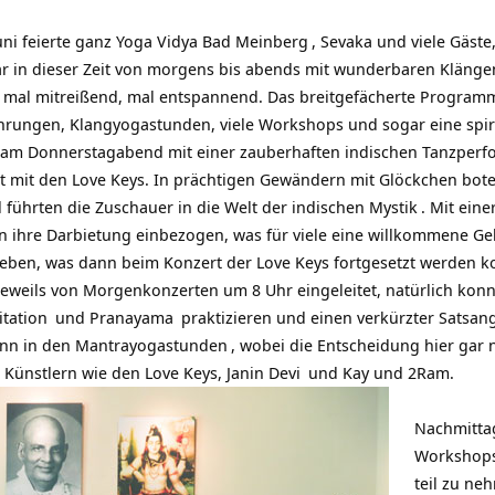
uni feierte ganz
Yoga Vidya Bad Meinberg
, Sevaka und viele Gäste
r in dieser Zeit von morgens bis abends mit wunderbaren Klängen
, mal mitreißend, mal entspannend. Das breitgefächerte Program
hrungen, Klangyogastunden, viele Workshops und sogar eine spi
al am Donnerstagabend mit einer zauberhaften indischen Tanzper
mit den Love Keys. In prächtigen Gewändern mit Glöckchen boten
 führten die Zuschauer in die Welt der indischen
Mystik
. Mit ein
n ihre Darbietung einbezogen, was für viele eine willkommene Gel
eben, was dann beim Konzert der Love Keys fortgesetzt werden k
eweils von Morgenkonzerten um 8 Uhr eingeleitet, natürlich kon
tation
und
Pranayama
praktizieren und einen verkürzter
Satsan
nn in den
Mantrayogastunden
, wobei die Entscheidung hier gar n
 Künstlern wie den Love Keys,
Janin Devi
und Kay und 2Ram.
Nachmittag
Workshops
teil zu ne