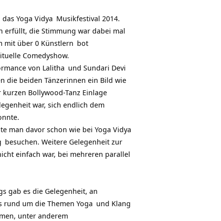
, das
Yoga Vidya
Musikfestival 2014.
 erfüllt, die Stimmung war dabei mal
m mit über
0 Künstlern
bot
rituelle Comedyshow.
formance von
Lalitha
und Sundari Devi
 die beiden Tänzerinnen ein Bild wie
er kurzen Bollywood-Tanz Einlage
egenheit war, sich endlich dem
onnte.
nte man davor schon wie bei
Yoga Vidya
g
besuchen. Weitere Gelegenheit zur
icht einfach war, bei mehreren parallel
s gab es die Gelegenheit, an
 rund um die Themen
Yoga
und Klang
hmen, unter anderem