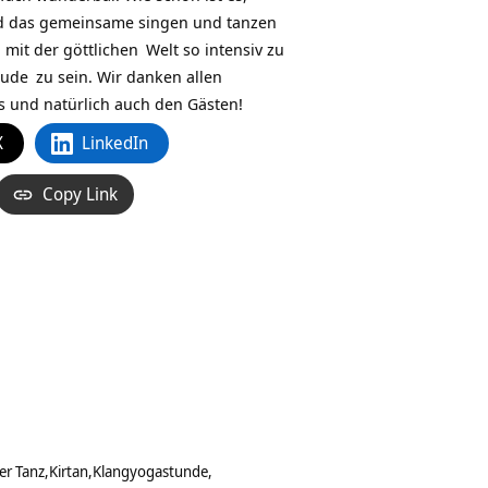
nd das gemeinsame singen und tanzen
 mit der
göttlichen
Welt so intensiv zu
eude
zu sein. Wir danken allen
s und natürlich auch den Gästen!
X
LinkedIn
Copy Link
er Tanz
Kirtan
Klangyogastunde