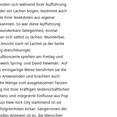
enden sich während ihrer Aufführung
der vor Lachen bogen, bestimmt auch
iele ihrer Anekdoten aus eigener
kannten. So war diese Aufführung
wunderbare Gelegenheit, einmal
ber sich selbst zu lachen. Wunderbar,
 Ansicht nach ist Lachen ja der beste
ng
sbeschleuniger.
ußkonzerte spielten am Freitag und
eweils
Spring
und
David Newman.
Auf
s einzigartige Weise berührten sie die
r Anwesenden und brachten auch
 die Menge zum ausgelassenen Tanzen.
g mit ihrer kräftigen leidenschaftlichen
tans und integrierte Einflüsse aus Pop
Aus New York City stammend ist sie
rfolgreichsten
Kirtan
Sängerinnen der
roßes Anliegen ist es, die Menschen