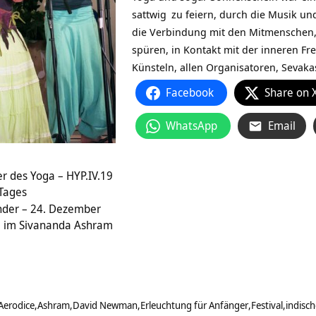
sattwig
zu feiern, durch die Musik u
die Verbindung mit den Mitmenschen,
spüren, in Kontakt mit der inneren
Fr
Künsteln, allen Organisatoren, Sevaka
Facebook
Share on 
WhatsApp
Email
r des Yoga – HYP.IV.19
 Tages
nder – 24. Dezember
im Sivananda Ashram
Aerodice
Ashram
David Newman
Erleuchtung für Anfänger
Festival
indisch