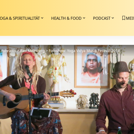
OGA & SPIRITUALITÄT
HEALTH & FOOD
PODCAST
MEI
>
Ashrams
>
Bad Meinberg
>
Fotoshow: Yoga Vidya Musik Festival 2014