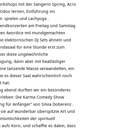
rkshops mit der Sängerin Spring, Acro
ridoo lernen, Einführung ins
m
spielen und
Lachyoga
.
bendkonzerten am Freitag und Samstag
ten Aeordice mit mundgemachten
ie elektornischen DJ Sets ähneln und
ndasaal für eine Stunde erst zum
ber diese ungewöhnliche
gung, dann aber mit beatlastiger
ine tanzende Masse verwandelten, ein
ie es dieser Saal wahrscheinlich noch
t hat.
g abend durften wir ein besonderes
erleben:
Die Karma Comedy Show
ng für Anfänger“ von Silvia Doberenz
.
sie auf wunderbar überspitzte Art und
ntümlichkeiten der spirituell
aufs Korn, und schaffte es dabei, dass