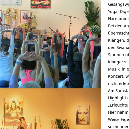
Gesangswo
Yoga, Dige
Harmoniu
Bei den A
überrasch
Klängen, d
den Sivana
Staunen ü
Klangerzeu
Musik
in e
Konzert, w
nicht erleb
Am Samsta
Highlight 
„Erleuchtu
Hier nahm 
Weise Eige
suchenden 