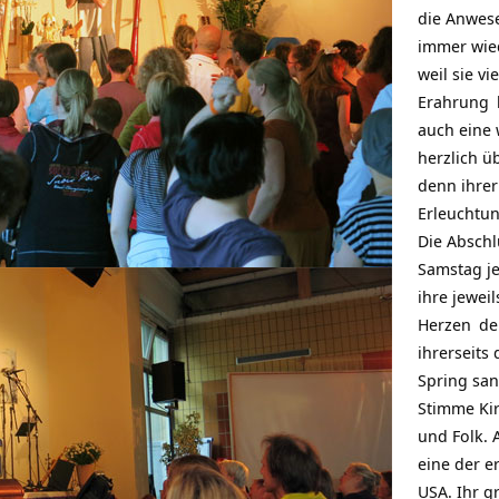
die Anwes
immer wie
weil sie v
Erahrung
auch eine 
herzlich ü
denn ihrer
Erleuchtu
Die Abschl
Samstag j
ihre jeweil
Herzen
de
ihrerseits
Spring san
Stimme Kir
und Folk. 
eine der e
USA. Ihr g