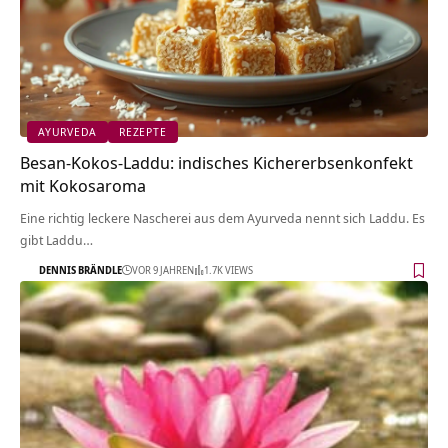
AYURVEDA
REZEPTE
Besan-Kokos-Laddu: indisches Kichererbsenkonfekt
mit Kokosaroma
Eine richtig leckere Nascherei aus dem Ayurveda nennt sich Laddu. Es
gibt Laddu…
DENNIS BRÄNDLE
VOR 9 JAHREN
1.7K VIEWS