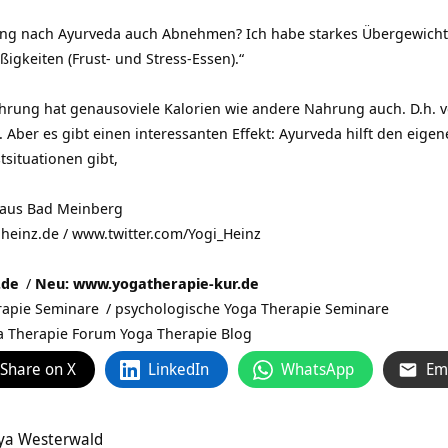
ng nach Ayurveda auch Abnehmen? Ich habe starkes Übergewicht 
gkeiten (Frust- und Stress-Essen).“
hrung hat genausoviele Kalorien wie andere Nahrung auch. D.h. vo
Aber es gibt einen interessanten Effekt: Ayurveda hilft den eige
tsituationen gibt,
 aus
Bad Meinberg
-heinz.de /
www.twitter.com/Yogi_Heinz
.de
/
Neu: www.yogatherapie-kur.de
rapie Seminare
/
psychologische Yoga Therapie Seminare
 Therapie Forum
Yoga Therapie Blog
Share on X
LinkedIn
WhatsApp
Em
dya Westerwald