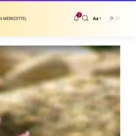
5
Aa
N MERKZETTEL
Größenänderung