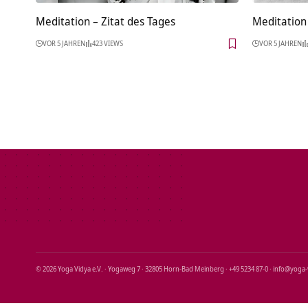
Meditation – Zitat des Tages
Meditation 
VOR 5 JAHREN
423 VIEWS
VOR 5 JAHREN
© 2026 Yoga Vidya e.V. · Yogaweg 7 · 32805 Horn‑Bad Meinberg · +49 5234 87‑0 · info@yoga