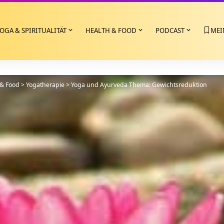
OGA & SPIRITUALITÄT
HEALTH & FOOD
PODCAST
MEI
 & Food
>
Yogatherapie
>
Yoga und Ayurveda Thema: Gewichtsreduktion