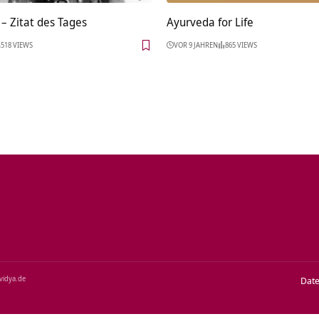
– Zitat des Tages
Ayurveda for Life
518 VIEWS
VOR 9 JAHREN
865 VIEWS
‑vidya.de
Dat