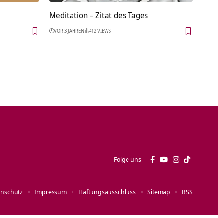
Meditation – Zitat des Tages
VOR 3 JAHREN
412 VIEWS
Folge uns
enschutz
Impressum
Haftungsausschluss
Sitemap
RSS