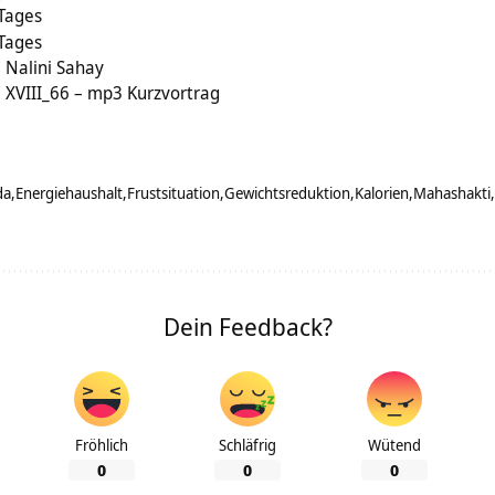
 Tages
 Tages
 Nalini Sahay
 XVIII_66 – mp3 Kurzvortrag
da
Energiehaushalt
Frustsituation
Gewichtsreduktion
Kalorien
Mahashakti
Dein Feedback?
Fröhlich
Schläfrig
Wütend
0
0
0