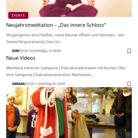
EVENTS
Neujahrsmeditation – „Das innere Schloss“
Vergangenes abschließen, neue Räume öffnen und betreten - von
Swami Nirgunananda Dies ist…
DIRK
VOR 10 JAHREN
2.1K VIEWS
Neue Videos
Meditiere mit einer Samyama Chakrakonzentration mit Kumari Übe
eine Samyama Chakrakonzentration Meditation…
OMKARA
VOR 11 JAHREN
391 VIEWS