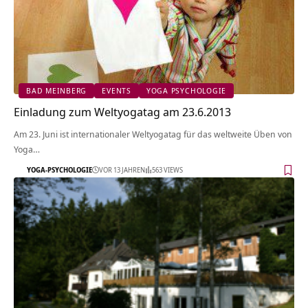
BAD MEINBERG
EVENTS
YOGA PSYCHOLOGIE
Einladung zum Weltyogatag am 23.6.2013
Am 23. Juni ist internationaler Weltyogatag für das weltweite Üben von
Yoga…
YOGA-PSYCHOLOGIE
VOR 13 JAHREN
563 VIEWS