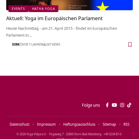
EVENTS
HATHA YOGA
Aktuell: Yoga im Europäischen Parlament
Heute Nachmittag - am 21. April 2015 - findet im Europäischen
Parlament in…
DIRK
VOR 11 JAHREN
547 VIEWS
Folge uns
Datenschutz
Impressum
Haftungsausschluss
Sitemap
RSS
© 2026 Yoga Vidya e.V. · Yogaweg 7 · 32805 Horn‑Bad Meinberg · +49 5234 87‑0 ·