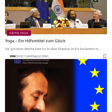
HATHA YOGA
Yoga – Ein Hilfsmittel zum Glück
Vor gut einer Woche hielt Sri Sri Ravi Shankar im EU-Parlament in…
DIRK
VOR 11 JAHREN
562 VIEWS