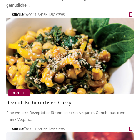
gemütliche…
SIBYLLE
VOR 11 JAHREN
389 VIEWS
REZEPTE
Rezept: Kichererbsen-Curry
Eine weitere Rezeptidee für ein leckeres veganes Gericht aus dem
Think Vegan…
SIBYLLE
VOR 11 JAHREN
643 VIEWS