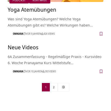
PODCAST
VORTRÄGE
Yoga Atemübungen
Was sind Yoga Atemübungen? Welche Yoga
Atemübungen gibt es? Welche Wirkungen haben…
OMKARA
VOR 9 JAHREN
426 VIEWS
Neue Videos
6A Zusammenfassung - Regelmäßige Praxis - Kursvideo
6. Woche Pranayama Kurs Mittelstufe…
OMKARA
VOR 10 JAHREN
393 VIEWS
1
2