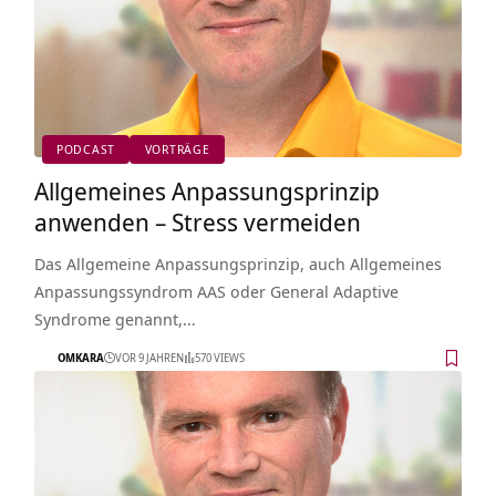
PODCAST
VORTRÄGE
Allgemeines Anpassungsprinzip
anwenden – Stress vermeiden
Das Allgemeine Anpassungsprinzip, auch Allgemeines
Anpassungssyndrom AAS oder General Adaptive
Syndrome genannt,…
OMKARA
VOR 9 JAHREN
570 VIEWS