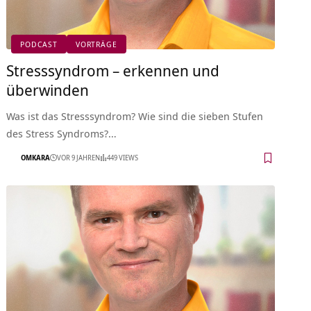
PODCAST
VORTRÄGE
Stresssyndrom – erkennen und
überwinden
Was ist das Stresssyndrom? Wie sind die sieben Stufen
des Stress Syndroms?…
OMKARA
VOR 9 JAHREN
449 VIEWS