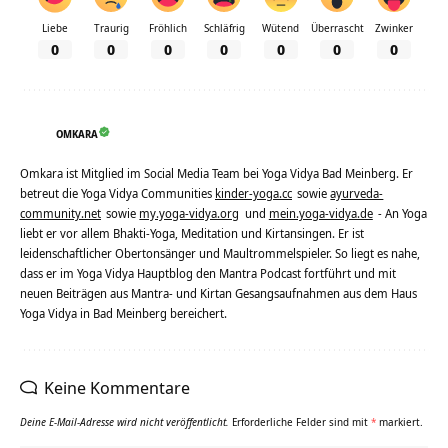
Liebe
Traurig
Fröhlich
Schläfrig
Wütend
Überrascht
Zwinker
0
0
0
0
0
0
0
OMKARA
Omkara ist Mitglied im Social Media Team bei Yoga Vidya Bad Meinberg. Er
betreut die Yoga Vidya Communities
kinder-yoga.cc
sowie
ayurveda-
community.net
sowie
my.yoga-vidya.org
und
mein.yoga-vidya.de
- An Yoga
liebt er vor allem Bhakti-Yoga, Meditation und Kirtansingen. Er ist
leidenschaftlicher Obertonsänger und Maultrommelspieler. So liegt es nahe,
dass er im Yoga Vidya Hauptblog den Mantra Podcast fortführt und mit
neuen Beiträgen aus Mantra- und Kirtan Gesangsaufnahmen aus dem Haus
Yoga Vidya in Bad Meinberg bereichert.
Keine Kommentare
Deine E-Mail-Adresse wird nicht veröffentlicht.
Erforderliche Felder sind mit
*
markiert.