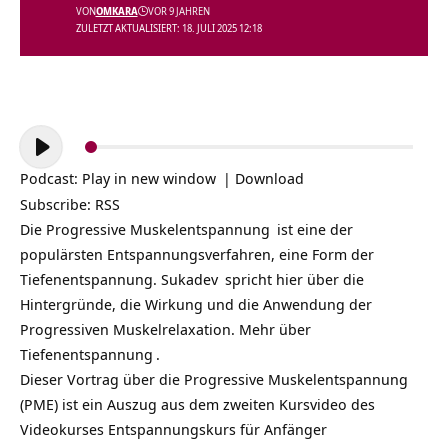
VON
OMKARA
VOR 9 JAHREN
ZULETZT AKTUALISIERT: 18. JULI 2025 12:18
Audio-
Player
Podcast:
Play in new window
|
Download
Subscribe:
RSS
Die
Progressive Muskelentspannung
ist eine der
populärsten Entspannungsverfahren, eine Form der
Tiefenentspannung.
Sukadev
spricht hier über die
Hintergründe, die Wirkung und die Anwendung der
Progressiven Muskelrelaxation. Mehr über
Tiefenentspannung
.
Dieser Vortrag über die Progressive Muskelentspannung
(PME) ist ein Auszug aus dem zweiten Kursvideo des
Videokurses
Entspannungskurs für Anfänger