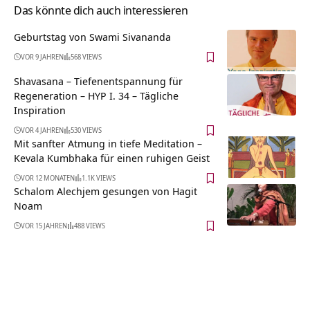
Das könnte dich auch interessieren
Geburtstag von Swami Sivananda
VOR 9 JAHREN
568 VIEWS
Shavasana – Tiefenentspannung für
Regeneration – HYP I. 34 – Tägliche
Inspiration
VOR 4 JAHREN
530 VIEWS
Mit sanfter Atmung in tiefe Meditation –
Kevala Kumbhaka für einen ruhigen Geist
VOR 12 MONATEN
1.1K VIEWS
Schalom Alechjem gesungen von Hagit
Noam
VOR 15 JAHREN
488 VIEWS