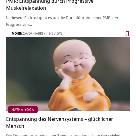
PMR: Entspannung durch Progressive
Muskelrelaxation
In diesem Podcast geht es um die Durchführung einer PMR, der
Progressiven…
MOHINI
VOR 4 JAHREN
945 VIEWS
HATHA YOGA
Entspannung des Nervensystems – glücklicher
Mensch
Die Entspannung - eines der Themen, um das sich im Yoga vieles…