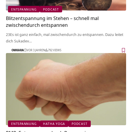
ENTSPANNUNG
PODCAST
Blitzentspannung im Stehen – schnell mal
zwischendurch entspannen
23Es ist ganz einfach, mal zwischendurch zu entspannen. Dazu leitet
dich Sukadev…
OMKARA
VOR 3 JAHREN
792 VIEWS
ENTSPANNUNG
HATHA YOGA
PODCAST