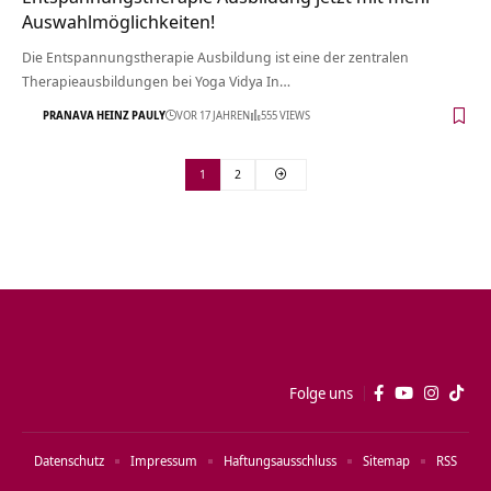
Auswahlmöglichkeiten!
Die Entspannungstherapie Ausbildung ist eine der zentralen
Therapieausbildungen bei Yoga Vidya In…
PRANAVA HEINZ PAULY
VOR 17 JAHREN
555 VIEWS
1
2
Folge uns
Datenschutz
Impressum
Haftungsausschluss
Sitemap
RSS