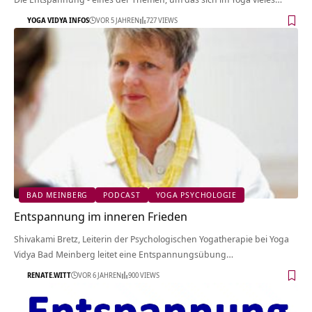
YOGA VIDYA INFOS
VOR 5 JAHREN
727 VIEWS
BAD MEINBERG
PODCAST
YOGA PSYCHOLOGIE
Entspannung im inneren Frieden
Shivakami Bretz, Leiterin der Psychologischen Yogatherapie bei Yoga
Vidya Bad Meinberg leitet eine Entspannungsübung…
RENATE.WITT
VOR 6 JAHREN
900 VIEWS