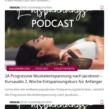
Praxis-Audio Lass dich anleiten…
OMKARA
VOR 10 JAHREN
674 VIEWS
ENTSPANNUNG
PODCAST
YOGATHERAPIE
2A Progressive Muskelentspannung nach Jacobson –
Kursaudio 2. Woche Entspannungskurs für Anfänger
Lerne eine der weltweit populärsten Entspannungstechniken, nämlich
die Progressive Muskelentspannung nach Jacobson.…
OMKARA
VOR 10 JAHREN
628 VIEWS