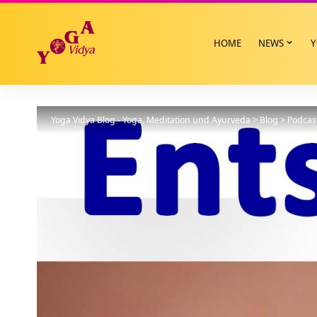
HOME
NEWS
Y
Yoga Vidya Blog - Yoga, Meditation und Ayurveda
>
Blog
>
Podcas