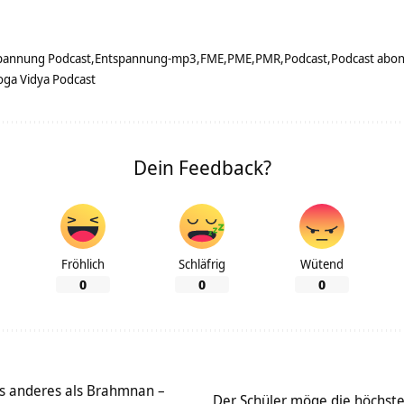
pannung Podcast
Entspannung-mp3
FME
PME
PMR
Podcast
Podcast abon
oga Vidya Podcast
Dein Feedback?
Fröhlich
Schläfrig
Wütend
0
0
0
ts anderes als Brahmnan –
Der Schüler möge die höchste