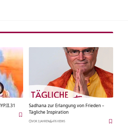
YP.II.31
Sadhana zur Erlangung von Frieden –
Tägliche Inspiration
VOR 3 JAHREN
476 VIEWS