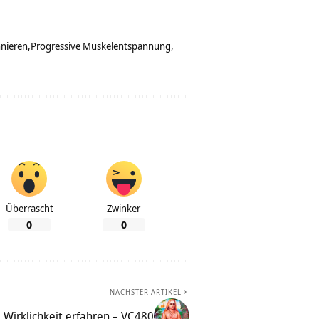
nieren
Progressive Muskelentspannung
Überrascht
Zwinker
0
0
NÄCHSTER ARTIKEL
 Wirklichkeit erfahren – VC480