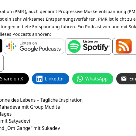
ation (
PMR
), auch genannt Progressive Muskelentspannung (PME
 ein sehr wirksames Entspannungsverfahren. PMR ist leicht zu erl
tungen in tiefe Entspannung führen. Ein Podcast von und mit Suk
 dieses Podcasts anhören:
Share on X
LinkedIn
WhatsApp
Em
Wonne des Lebens – Tägliche Inspiration
Mahadeva mit Group Mudita
 Tages
 mit Satyadevi
und „Om Gange“ mit Sukadev