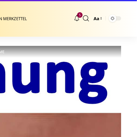
5
Aa
N MERKZETTEL
Größenänderung
PME