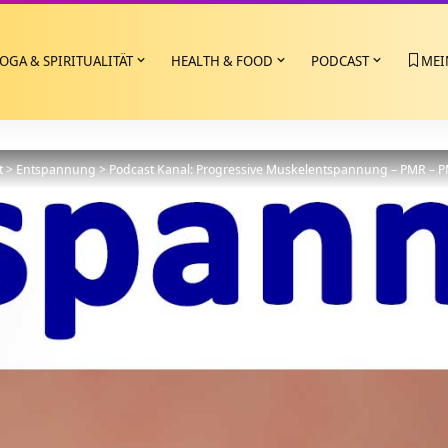
OGA & SPIRITUALITÄT
HEALTH & FOOD
PODCAST
MEI
t
>
Entspannung
>
Podcast Kanal: Progressive Muskelentspannung – PMR – 