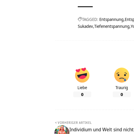
TAGGED:
Entspannung
Ents
Sukadev
Tiefenentspannung
Y
Liebe
Traurig
0
0
VORHERIGER ARTIKEL
Individium und Welt sind nich