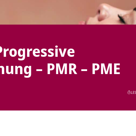
Progressive
nung – PMR – PME
LES