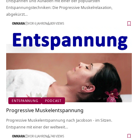
Entspannen und Aufladen mit einer der populärsten
Entspannungstechniken: Die Progressive Muskelrelaxation,
abgekürzt…
OMKARA
VOR 6 JAHREN
809 VIEWS
ENTSPANNUNG
PODCAST
Progressive Muskelentspannung
Progressive Muskelentspannung nach Jacobson - im Sitzen.
Entspanne mit einer der weltweit…
OMKARA
VOR 6 JAHREN
748 VIEWS