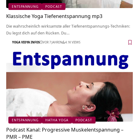
ENTSPANNUNG
PODCAST
Klassische Yoga Tiefenentspannung mp3
Die wahrscheinlich wirksamste aller Tiefenentspannungs-Techniken:
Du legst dich auf den Rücken. Du…
YOGA VIDYA INFOS
VOR 7 JAHREN
4.1K VIEWS
ENTSPANNUNG
HATHA YOGA
PODCAST
Podcast Kanal: Progressive Muskelentspannung –
PMR – PME