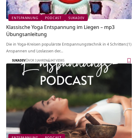
ENTSPANNUNG
PODCAST
SUKADEV
Klassische Yoga Entspannung im Liegen – mp3
Übungsanleitung
Die in Yoga-Kreisen populärste Entspannungstechnik in 4 Schritten:(1)
Anspannen und Loslassen der…
SUKADEV
VOR 3 JAHREN
947 VIEWS
ENTSPANNUNG
PODCAST