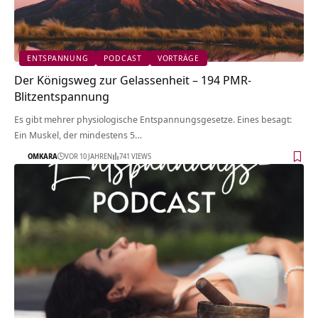
ENTSPANNUNG
PODCAST
VORTRÄGE
Der Königsweg zur Gelassenheit – 194 PMR-
Blitzentspannung
Es gibt mehrer physiologische Entspannungsgesetze. Eines besagt:
Ein Muskel, der mindestens 5…
OMKARA
VOR 10 JAHREN
741 VIEWS