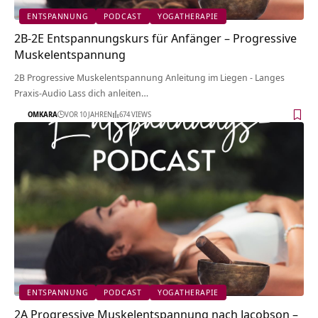
ENTSPANNUNG
PODCAST
YOGATHERAPIE
2B-2E Entspannungskurs für Anfänger – Progressive
Muskelentspannung
2B Progressive Muskelentspannung Anleitung im Liegen - Langes
Praxis-Audio Lass dich anleiten…
OMKARA
VOR 10 JAHREN
674 VIEWS
ENTSPANNUNG
PODCAST
YOGATHERAPIE
2A Progressive Muskelentspannung nach Jacobson –