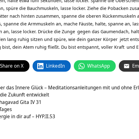
, halte etwa fünf Sekunden, lasse locker. Spanne die Oberschenke
n, spüre die Bauchmuskeln, lasse locker. Ziehe die Pobacken zu
blätter nach hinten zusammen, spanne die oberen Rückenmuskeln an
s, spanne die Armmuskeln an, mache Fäuste, halte, spanne an, lass
 an, lasse locker. Drücke die
Zunge
gegen das Gaumendach, halte
den lang ruhig sitzen und spüre, wie dein ganzer
Körper
jetzt ent
bist, dein Atem ruhig fließt. Du bist entspannt, voller
Kraft
und
E
Share on X
LinkedIn
WhatsApp
Em
er das Innere Glück – Meditationsanleitungen mit und ohne Er
 die Zukunft entwickelt
hagavad Gita IV 31
 Tages
gie in dir auf – HYP.II.53