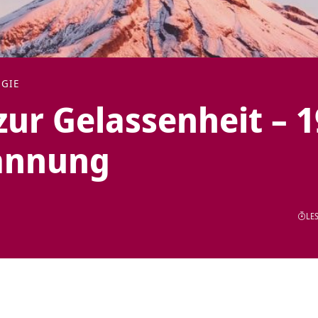
GIE
ur Gelassenheit – 1
annung
LES