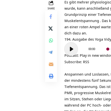
Es gibt mehrer physiologis
wurde, kann anschließend g
SHARE
Grundprinzip einer Tiefen
Muskelentspannung
. Das 
an einer roten Ampel warte
dich dazu an.
194. Ausgabe des Yoga Vid
Audio-
00:00
Player
Podcast:
Play in new wind
Subscribe:
RSS
Anspannen und Loslassen, 
der mindestens fünf Sekund
Tiefenentspannung. Das ist
PMR, progressive Muskelrel
im Sitzen, Stehen oder Lieg
während der PC hoch- oder ru