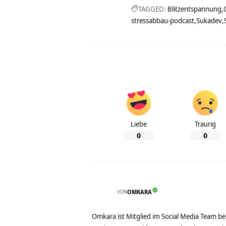
TAGGED:
Blitzentspannung
stressabbau-podcast
Sukadev
Liebe
Traurig
0
0
VON
OMKARA
Omkara ist Mitglied im Social Media Team b