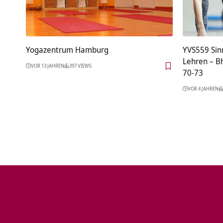
Yogazentrum Hamburg
YVS559 Sinn
Lehren – B
VOR 13 JAHREN
397 VIEWS
70-73
VOR 4 JAHREN