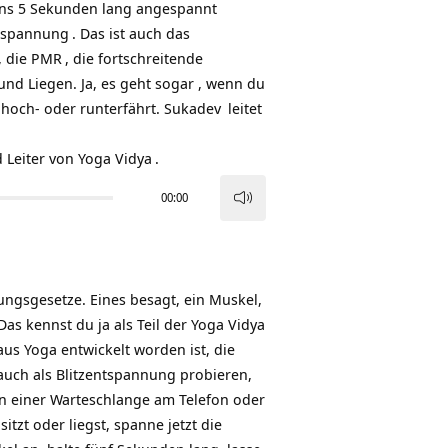
tens 5 Sekunden lang angespannt
tspannung
. Das ist auch das
, die
PMR
, die fortschreitende
und Liegen. Ja, es geht sogar , wenn du
 hoch- oder runterfährt.
Sukadev
leitet
 Leiter von
Yoga Vidya
.
00:00
Pfeiltasten
Hoch/Runter
benutzen,
um
ngsgesetze. Eines besagt, ein Muskel,
die
s kennst du ja als Teil der Yoga Vidya
Lautstärke
us Yoga entwickelt worden ist, die
zu
auch als Blitzentspannung probieren,
regeln.
 in einer Warteschlange am Telefon oder
itzt oder liegst, spanne jetzt die