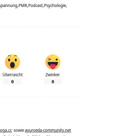
spannung
PMR
Podcast
Psychologie
Überrascht
Zwinker
0
0
yoga.cc
sowie
ayurveda-community.net