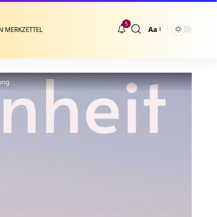
5
Aa
N MERKZETTEL
Größenänderung
nung