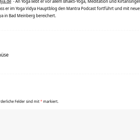
dya.de
- An Yoga liebt er vor allem Bhakti-Yoga, Meditation und Kirtansingen
dass er im Yoga Vidya Hauptblog den Mantra Podcast fortführt und mit neue
 in Bad Meinberg bereichert.
müse
rderliche Felder sind mit
*
markiert.