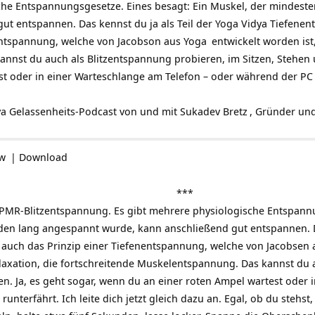
che Entspannungsgesetze. Eines besagt: Ein Muskel, der mindes
ut entspannen. Das kennst du ja als Teil der Yoga Vidya
Tiefenen
entspannung, welche von Jacobson aus
Yoga
entwickelt worden ist
kannst du auch als Blitzentspannung probieren, im Sitzen, Stehen 
st oder in einer Warteschlange am Telefon – oder während der PC
ya
Gelassenheits-Podcast
von und mit
Sukadev Bretz
, Gründer und
ow
|
Download
***
PMR-Blitzentspannung. Es gibt mehrere physiologische Entspannu
en lang angespannt wurde, kann anschließend gut entspannen. Da
 auch das Prinzip einer Tiefenentspannung, welche von Jacobsen a
axation, die fortschreitende Muskelentspannung. Das kannst du 
en. Ja, es geht sogar, wenn du an einer roten Ampel wartest oder
nterfährt. Ich leite dich jetzt gleich dazu an. Egal, ob du stehst, s