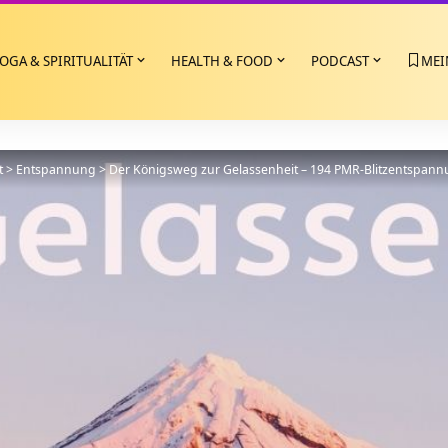
OGA & SPIRITUALITÄT
HEALTH & FOOD
PODCAST
MEI
t
>
Entspannung
>
Der Königsweg zur Gelassenheit – 194 PMR-Blitzentspan