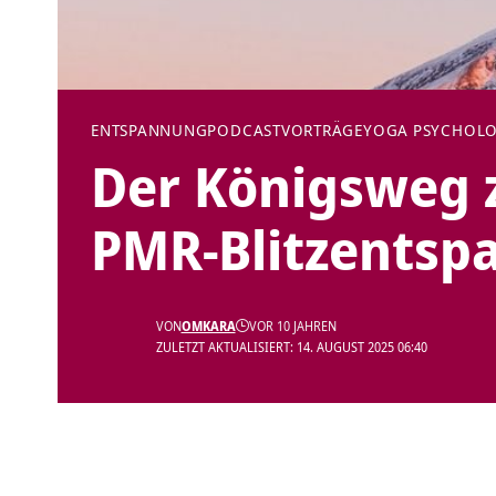
ENTSPANNUNG
PODCAST
VORTRÄGE
YOGA PSYCHOLO
Der Königsweg z
PMR-Blitzentsp
VON
OMKARA
VOR 10 JAHREN
ZULETZT AKTUALISIERT: 14. AUGUST 2025 06:40