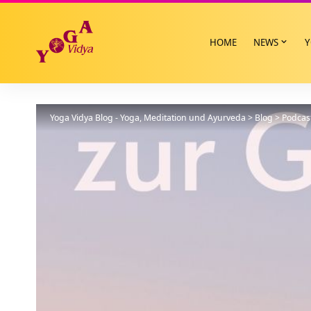
HOME
NEWS
Y
Yoga Vidya Blog - Yoga, Meditation und Ayurveda
>
Blog
>
Podcas