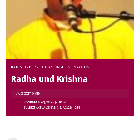
BAD MEINBERG
PODCAST
TÄGL. INSPIRATION
Radha und Krishna
LESEZEIT: 0 MIN
VON
RAFAELA
VOR 8 JAHREN
ZULETZT AKTUALISIERT: 7. MAI 2026 10:58