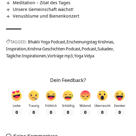
Meditation – Zitat des Tages
Unsere Gemeinschaft wächst!
Venusblume und Bienenkonzert
TAGGED:
Bhakti Yoga Podcast
Erscheinungstag Krishnas
Inspiration
Krishna-Geschichten-Podcast
Podcast
Sukadev
Tägliche Inspirationen
Vorträge mp3
Yoga Vidya
Dein Feedback?
Liebe
Traurig
Fröhlich
Schläfrig
Wütend
Überrascht
Zwinker
0
0
0
0
0
0
0
Keine Kommentare