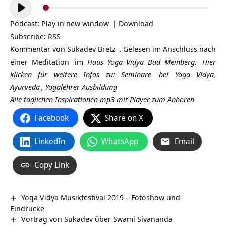
Audio-
Player
Podcast:
Play in new window
|
Download
Subscribe:
RSS
Kommentar von
Sukadev Bretz
. Gelesen im Anschluss nach
einer
Meditation
im
Haus Yoga Vidya Bad Meinberg.
Hier
klicken für weitere Infos zu:
Seminare
bei Yoga Vidya,
Ayurveda
,
Yogalehrer Ausbildung
Alle täglichen Inspirationen mp3 mit Player zum Anhören
Facebook
Share on X
LinkedIn
WhatsApp
Email
Copy Link
Yoga Vidya Musikfestival 2019 – Fotoshow und
Eindrücke
Vortrag von Sukadev über Swami Sivananda