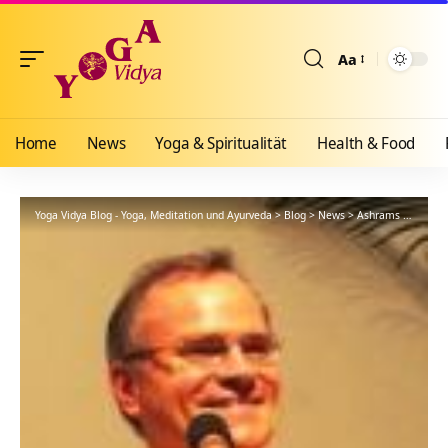
Aa
Größenänderun
Home
News
Yoga & Spiritualität
Health & Food
Yoga Vidya Blog - Yoga, Meditation und Ayurveda
>
Blog
>
News
>
Ashrams
>
Bad Me