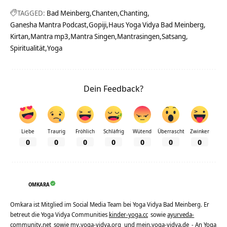
TAGGED:
Bad Meinberg
Chanten
Chanting
Ganesha Mantra Podcast
Gopiji
Haus Yoga Vidya Bad Meinberg
Kirtan
Mantra mp3
Mantra Singen
Mantrasingen
Satsang
Spiritualität
Yoga
Dein Feedback?
Liebe
Traurig
Fröhlich
Schläfrig
Wütend
Überrascht
Zwinker
0
0
0
0
0
0
0
OMKARA
Omkara ist Mitglied im Social Media Team bei Yoga Vidya Bad Meinberg. Er
betreut die Yoga Vidya Communities
kinder-yoga.cc
sowie
ayurveda-
community.net
sowie
my.yoga-vidya.org
und
mein.yoga-vidya.de
- An Yoga