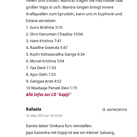
heilen und trösten. Mantras tragen die machtvolle Saat
großer Yogis in sich. Mantra-Singen bringt innere
Kraftquellen zum Sprudeln, kann uns in Euphorie und
Extase versetzen.
1. Guru Brahma 3:10
2. Shrii Hanuman Chaalisa 10:04
3. Hare Krishna 7:41
4. Raadhe Govinda 5:47
5. Kashi Vishwanatha Gange 6:34
6. Murali Krishna 5:04
7. Yaa Devii 11:33
8. Ayur Dehi 1:53
9. Gangaa Arati 4:52
10 Maataaja Parvati Devi 1:15
Alle Infos zur CD "Gopiji"
Rafaela
ANTWORTEN
14. März 2012 um 18:10 Uhr
Danke lieber Omkara fürs reinstellen.
Jaya Ganesha mit Gopiji ist wie ein kleiner Satsang,