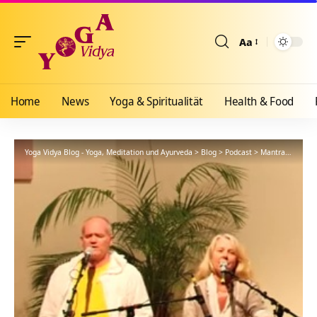
Aa
Größenänderun
Home
News
Yoga & Spiritualität
Health & Food
Yoga Vidya Blog - Yoga, Meditation und Ayurveda
>
Blog
>
Podcast
>
Mantra
>
Jaya G