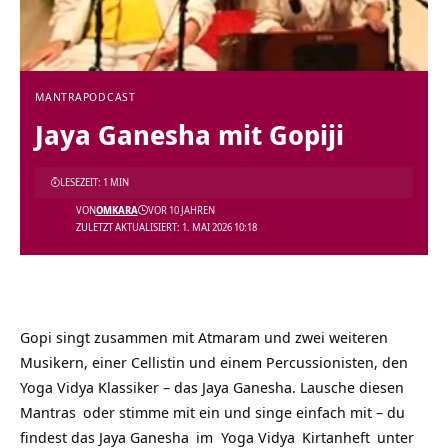
MANTRA
PODCAST
Jaya Ganesha mit Gopiji
LESEZEIT: 1 MIN
VON
OMKARA
VOR 10 JAHREN
ZULETZT AKTUALISIERT: 1. MAI 2026 10:18
Gopi singt zusammen mit Atmaram und zwei weiteren
Musikern, einer Cellistin und einem Percussionisten, den
Yoga Vidya Klassiker – das Jaya Ganesha. Lausche diesen
Mantras
oder stimme mit ein und singe einfach mit – du
findest das Jaya
Ganesha
im
Yoga Vidya
Kirtanheft
unter