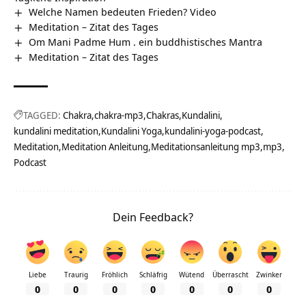
Welche Namen bedeuten Frieden? Video
Meditation – Zitat des Tages
Om Mani Padme Hum . ein buddhistisches Mantra
Meditation – Zitat des Tages
TAGGED:
Chakra
chakra-mp3
Chakras
Kundalini
kundalini meditation
Kundalini Yoga
kundalini-yoga-podcast
Meditation
Meditation Anleitung
Meditationsanleitung mp3
mp3
Podcast
Dein Feedback?
Liebe
Traurig
Fröhlich
Schläfrig
Wütend
Überrascht
Zwinker
0
0
0
0
0
0
0