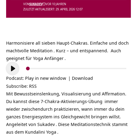
VON
SUKADEV
VOR 10 JAHREN
ZULETZT AKTUALISIERT: 29. APRIL 2026 12:07
Harmonisiere all sieben Haupt-Chakras. Einfache und doch
machtvolle
Meditation
. Kurz – und entspannend. Auch
geeignet für
Yoga Anfänger
.
Audio-
Player
Podcast:
Play in new window
|
Download
Subscribe:
RSS
Mit Bewusstseinslenkung, Visualisierung und Affirmation.
Du kannst diese
7-Chakra-Aktivierungs-Übung
immer
wieder zwischendurch praktizieren, wann immer du dein
ganzes Energiesystem ins Gleichgewicht bringen willst.
Angeleitet von
Sukadev
. Diese Meditationstechnik stammt
aus dem
Kundalini Yoga
.