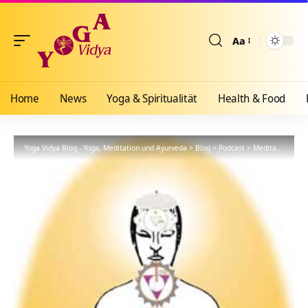
Aa
Größenänderun
Home
News
Yoga & Spiritualität
Health & Food
Yoga Vidya Blog - Yoga, Meditation und Ayurveda
>
Blog
>
Podcast
>
Meditationsanleitung