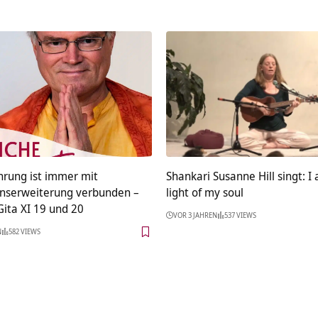
hrung ist immer mit
Shankari Susanne Hill singt: I
nserweiterung verbunden –
light of my soul
ita XI 19 und 20
VOR 3 JAHREN
537 VIEWS
N
582 VIEWS