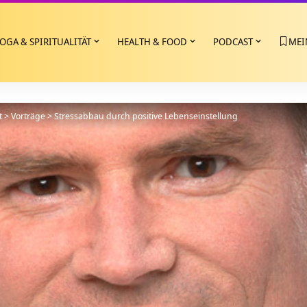
OGA & SPIRITUALITÄT
HEALTH & FOOD
PODCAST
MEI
t
>
Vorträge
>
Stressabbau durch positive Lebenseinstellung