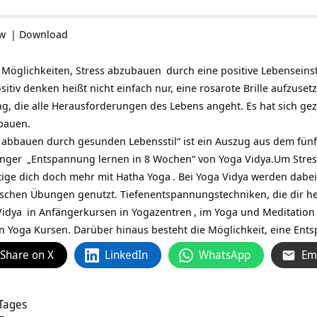
ow
|
Download
e Möglichkeiten,
Stress abzubauen
durch eine positive Lebenseins
sitiv denken heißt nicht einfach nur, eine rosarote Brille aufzuset
g, die alle Herausforderungen des Lebens angeht. Es hat sich gez
ubauen.
s abbauen durch gesunden Lebensstil“ ist ein Auszug aus dem fün
änger
„Entspannung lernen in 8 Wochen“ von Yoga Vidya.
Um Stres
tige dich doch mehr mit
Hatha Yoga
. Bei Yoga Vidya werden dabei
ischen Übungen genutzt. Tiefenentspannungstechniken, die dir h
Vidya
in Anfängerkursen in
Yogazentren
, im
Yoga und Meditation
n Yoga Kursen. Darüber hinaus besteht die Möglichkeit, eine
Ents
Share on X
LinkedIn
WhatsApp
Em
 Tages