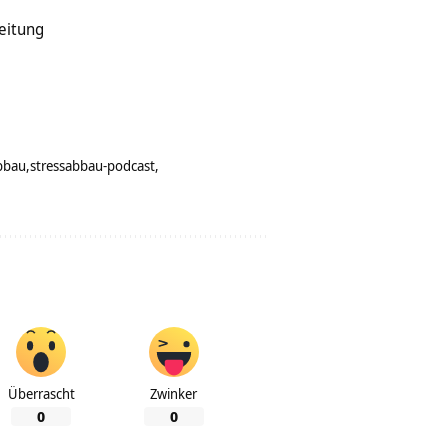
eitung
bbau
stressabbau-podcast
Überrascht
Zwinker
0
0