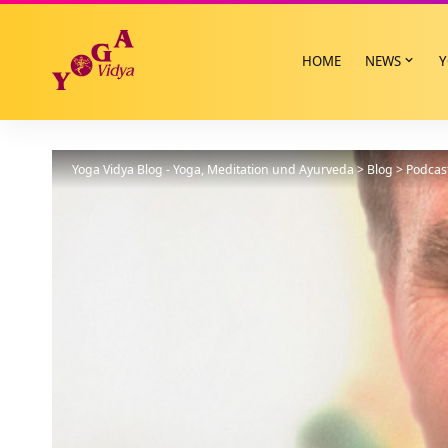
HOME
NEWS
Y
Yoga Vidya Blog - Yoga, Meditation und Ayurveda
>
Blog
>
Podcas