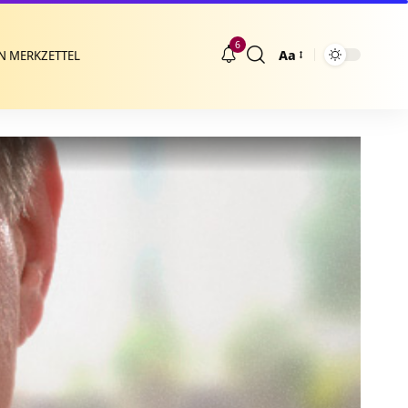
6
Aa
N MERKZETTEL
Größenänderung