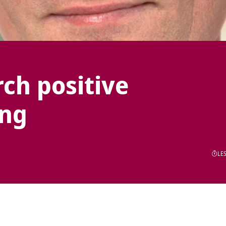
ch positive
ung
LES