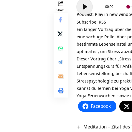
Audio-
00:00
Player
SHARE
Podcast:
Play in new wind
Subscribe:
RSS
Ein langer Vortrag über di
eine wichtige Rolle. Aber po
bestimmte Lebenseinstellun
optimal ist, um Stress abz
Dieser Vortrag über „Stres
Entspannungskurs für Anf
Lebenseinstellung, beschäf
Stresspsychologie zu prakt
kannst du lernen bei
Yoga 
Yoga Ferienwochen
sowie i
Facebook
Meditation – Zitat des