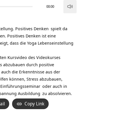
00:00
Pfeiltasten
Hoch/Runter
benutzen,
tellung.
Positives Denken
spielt da
um
zen. Positives Denken ist eine
die
eigt, dass die Yoga Lebenseinstellung
Lautstärke
zu
ften Kursvideo des Videokurses
regeln.
s abzubauen durch positive
 auch die Erkenntnisse aus der
elfen können, Stress abzubauen,
 Einführungsseminar
oder auch in
pannung Ausbildung
zu absolvieren.
ail
Copy Link