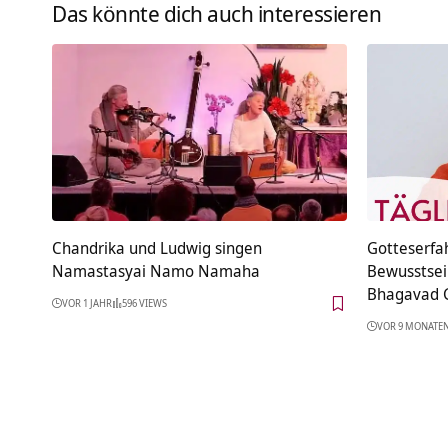
Das könnte dich auch interessieren
Chandrika und Ludwig singen
Gotteserfa
Namastasyai Namo Namaha
Bewusstsei
Bhagavad G
VOR 1 JAHR
596 VIEWS
VOR 9 MONATE