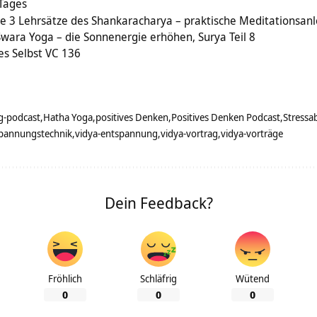
 Tages
e 3 Lehrsätze des Shankaracharya – praktische Meditationsanl
wara Yoga – die Sonnenergie erhöhen, Surya Teil 8
es Selbst VC 136
lg-podcast
Hatha Yoga
positives Denken
Positives Denken Podcast
Stressa
spannungstechnik
vidya-entspannung
vidya-vortrag
vidya-vorträge
Dein Feedback?
Fröhlich
Schläfrig
Wütend
0
0
0