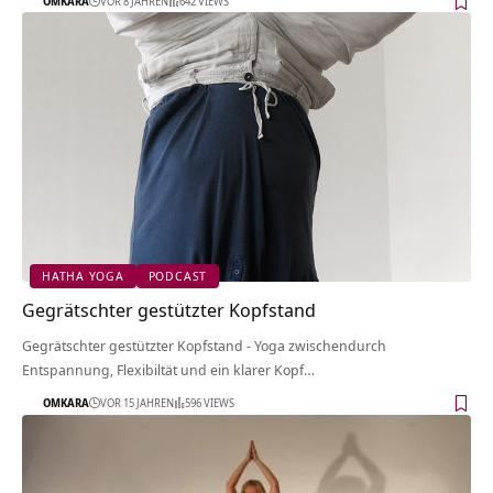
OMKARA
VOR 8 JAHREN
642 VIEWS
HATHA YOGA
PODCAST
Gegrätschter gestützter Kopfstand
Gegrätschter gestützter Kopfstand - Yoga zwischendurch
Entspannung, Flexibiltät und ein klarer Kopf…
OMKARA
VOR 15 JAHREN
596 VIEWS