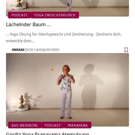
PODCAST
YOGA ZWISCHENDURCH
Lächelnder Baum …
... Yoga Übung für Gleichgewicht und Zentrierung - Zentriere dich,
entwickle dein…
OMKARA
VOR 1 JAHR
599 VIEWS
BAD MEINBERG
PODCAST
PRANAYAMA
Gorilla Yoga Pranayama Atemübung