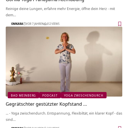
Reinige deine Lungen, erfahre mehr Energie, öffne dein Herz - mit
dem…
OMKARA
VOR 7 JAHREN
612 VIEWS
BAD MEINBERG
PODCAST
YOGA ZWISCHENDURCH
Gegrätschter gestützter Kopfstand …
... - Yoga zwischendurch. Entspannung, Flexibiltät, ein klarer Kopf - das
sind…