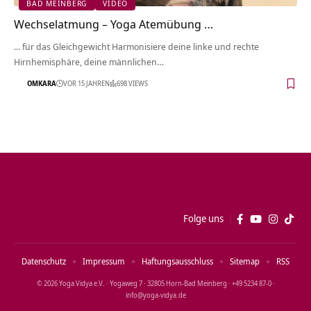
BAD MEINBERG
VIDEO
Wechselatmung – Yoga Atemübung …
... für das Gleichgewicht Harmonisiere deine linke und rechte
Hirnhemisphäre, deine männlichen…
OMKARA
VOR 15 JAHREN
698 VIEWS
Folge uns
Datenschutz
Impressum
Haftungsausschluss
Sitemap
RSS
© 2026 Yoga Vidya e.V. · Yogaweg 7 · 32805 Horn‑Bad Meinberg · +49 5234 87‑0 ·
info@yoga‑vidya.de