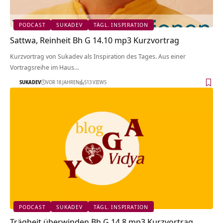
PODCAST
SUKADEV
TÄGL. INSPIRATION
Sattwa, Reinheit Bh G 14.10 mp3 Kurzvortrag
Kurzvortrag von Sukadev als Inspiration des Tages. Aus einer
Vortragsreihe im Haus…
SUKADEV
VOR 18 JAHREN
513 VIEWS
PODCAST
SUKADEV
TÄGL. INSPIRATION
Trägheit überwinden Bh G 14.8 mp3 Kurzvortrag