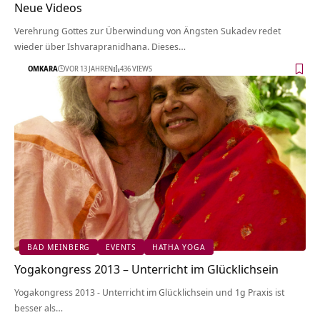
Neue Videos
Verehrung Gottes zur Überwindung von Ängsten Sukadev redet
wieder über Ishvarapranidhana. Dieses…
OMKARA
VOR 13 JAHREN
436 VIEWS
BAD MEINBERG
EVENTS
HATHA YOGA
Yogakongress 2013 – Unterricht im Glücklichsein
Yogakongress 2013 - Unterricht im Glücklichsein und 1g Praxis ist
besser als…